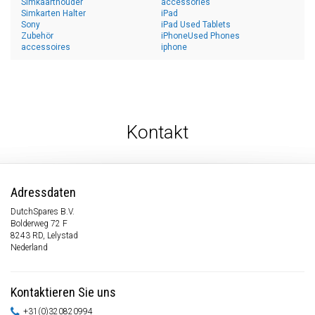
Simkaarthouder
accessories
Simkarten Halter
iPad
Sony
iPad Used Tablets
Zubehör
iPhoneUsed Phones
accessoires
iphone
Kontakt
Adressdaten
DutchSpares B.V.
Bolderweg 72 F
8243 RD, Lelystad
Nederland
Kontaktieren Sie uns
+31(0)320820994