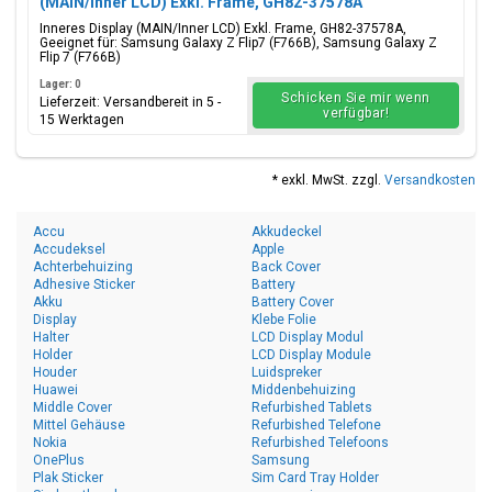
(MAIN/Inner LCD) Exkl. Frame, GH82-37578A
Inneres Display (MAIN/Inner LCD) Exkl. Frame, GH82-37578A,
Geeignet für: Samsung Galaxy Z Flip7 (F766B), Samsung Galaxy Z
Flip 7 (F766B)
Lager: 0
Schicken Sie mir wenn
Lieferzeit: Versandbereit in 5 -
verfügbar!
15 Werktagen
* exkl. MwSt. zzgl.
Versandkosten
Accu
Akkudeckel
Accudeksel
Apple
Achterbehuizing
Back Cover
Adhesive Sticker
Battery
Akku
Battery Cover
Display
Klebe Folie
Halter
LCD Display Modul
Holder
LCD Display Module
Houder
Luidspreker
Huawei
Middenbehuizing
Middle Cover
Refurbished Tablets
Mittel Gehäuse
Refurbished Telefone
Nokia
Refurbished Telefoons
OnePlus
Samsung
Plak Sticker
Sim Card Tray Holder