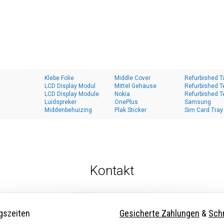
Klebe Folie
Middle Cover
Refurbished T
LCD Display Modul
Mittel Gehäuse
Refurbished T
LCD Display Module
Nokia
Refurbished T
Luidspreker
OnePlus
Samsung
Middenbehuizing
Plak Sticker
Sim Card Tray
Kontakt
gszeiten
Gesicherte Zahlungen
&
Schn