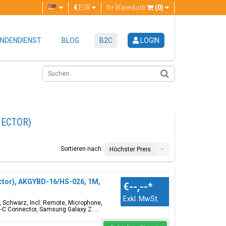
€
EUR
Ihr Warenkorb
(0)
NDENDIENST
BLOG
B2C
LOGIN
NECTOR)
Sortieren nach:
Höchster Preis
tor), AKGYBD-16/HS-026, 1M,
€--,--
*
Exkl. MwSt.
 Schwarz, Incl. Remote, Microphone,
B-C Connector, Samsung Galaxy Z ...