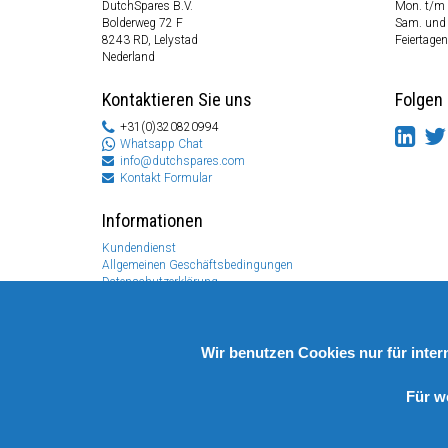
DutchSpares B.V.
Mon. t/m 
Bolderweg 72 F
Sam. und
8243 RD, Lelystad
Feiertagen
Nederland
Kontaktieren Sie uns
Folgen 
+31(0)320820994
Whatsapp Chat
info@dutchspares.com
Kontakt Formular
Informationen
Kundendienst
Allgemeinen Geschäftsbedingungen
Datenschutzerklärung
Disclaimer
Zahlungs Information
Rücksendungen & Garantien
Wir benutzen Cookies nur für inte
Für w