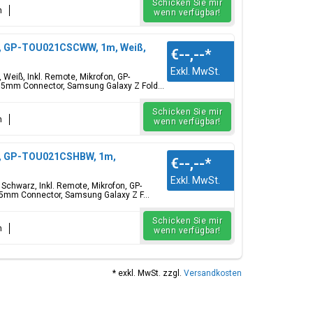
Schicken Sie mir
n
wenn verfügbar!
), GP-TOU021CSCWW, 1m, Weiß,
€--,--
*
Exkl. MwSt.
eiß, Inkl. Remote, Mikrofon, GP-
.5mm Connector, Samsung Galaxy Z Fold...
Schicken Sie mir
n
wenn verfügbar!
), GP-TOU021CSHBW, 1m,
€--,--
*
Exkl. MwSt.
chwarz, Inkl. Remote, Mikrofon, GP-
.5mm Connector, Samsung Galaxy Z F...
Schicken Sie mir
n
wenn verfügbar!
* exkl. MwSt. zzgl.
Versandkosten