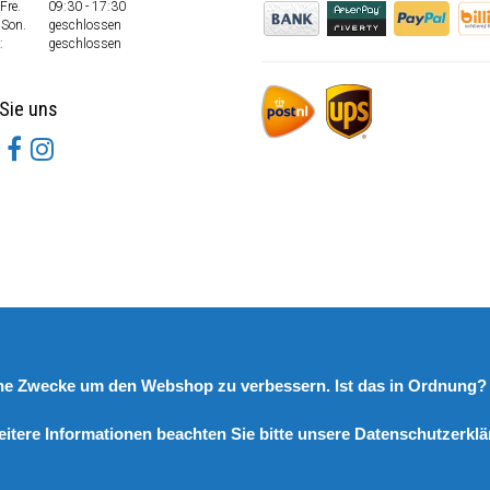
Fre.
09:30 - 17:30
 Son.
geschlossen
:
geschlossen
Sie uns
rne Zwecke um den Webshop zu verbessern. Ist das in Ordnung
eitere Informationen beachten Sie bitte unsere Datenschutzerklä
© Copyright 2026 DutchSpares B.V. - Design by
Webdinge.nl
DutchSpares B.V. word beoordeeld met
:
9,9
/
10
(
2541
Bewertungen) bij
Kiyoh.nl