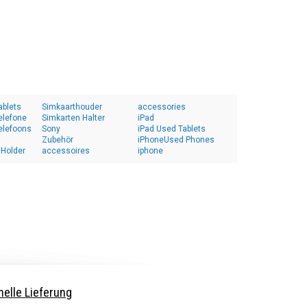
ablets
Simkaarthouder
accessories
elefone
Simkarten Halter
iPad
elefoons
Sony
iPad Used Tablets
Zubehör
iPhoneUsed Phones
 Holder
accessoires
iphone
elle Lieferung