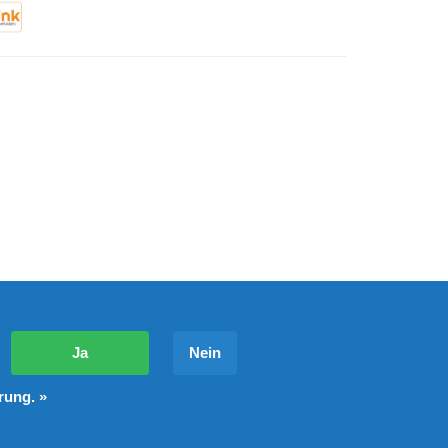
?
Ja
Nein
rung. »