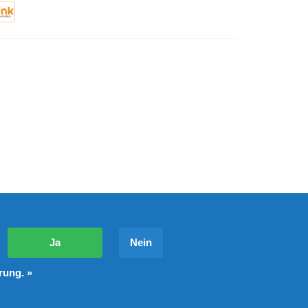
?
Ja
Nein
rung. »