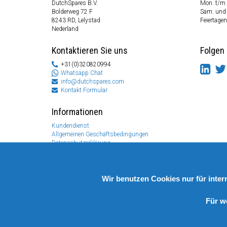
DutchSpares B.V.
Mon. t/m 
Bolderweg 72 F
Sam. und
8243 RD, Lelystad
Feiertagen
Nederland
Kontaktieren Sie uns
Folgen 
+31(0)320820994
Whatsapp Chat
info@dutchspares.com
Kontakt Formular
Informationen
Kundendienst
Allgemeinen Geschäftsbedingungen
Datenschutzerklärung
Disclaimer
Zahlungs Information
Rücksendungen & Garantien
Wir benutzen Cookies nur für inte
Für w