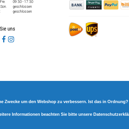
Fre.
09:30 - 17:30
 Son.
geschlossen
:
geschlossen
Sie uns
rne Zwecke um den Webshop zu verbessern. Ist das in Ordnung
eitere Informationen beachten Sie bitte unsere Datenschutzerklä
© Copyright 2026 DutchSpares B.V. - Design by
Webdinge.nl
DutchSpares B.V. word beoordeeld met
:
9,9
/
10
(
2541
Bewertungen) bij
Kiyoh.nl