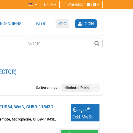
€
EUR
Ihr Warenkorb
(0)
NDENDIENST
BLOG
B2C
LOGIN
ECTOR)
Sortieren nach:
Höchster Preis
 EHS64, Weiß, GH59-11843D
€--,--
*
Exkl. MwSt.
 Remote, Microphone, GH59-11843D,