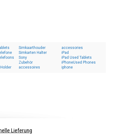
ablets
Simkaarthouder
accessories
elefone
Simkarten Halter
iPad
elefoons
Sony
iPad Used Tablets
Zubehör
iPhoneUsed Phones
 Holder
accessoires
iphone
elle Lieferung