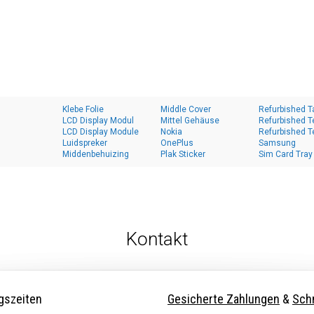
Klebe Folie
Middle Cover
Refurbished T
LCD Display Modul
Mittel Gehäuse
Refurbished T
LCD Display Module
Nokia
Refurbished T
Luidspreker
OnePlus
Samsung
Middenbehuizing
Plak Sticker
Sim Card Tray
Kontakt
gszeiten
Gesicherte Zahlungen
&
Schn