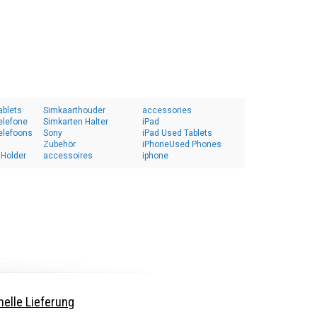
ablets
Simkaarthouder
accessories
elefone
Simkarten Halter
iPad
elefoons
Sony
iPad Used Tablets
Zubehör
iPhoneUsed Phones
 Holder
accessoires
iphone
elle Lieferung