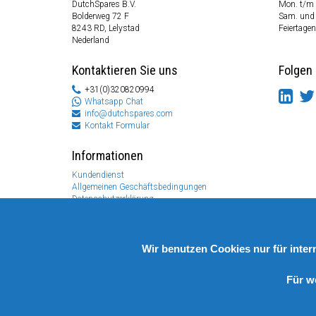
DutchSpares B.V.
Mon. t/m 
Bolderweg 72 F
Sam. und
8243 RD, Lelystad
Feiertagen
Nederland
Kontaktieren Sie uns
Folgen 
+31(0)320820994
Whatsapp Chat
info@dutchspares.com
Kontakt Formular
Informationen
Kundendienst
Allgemeinen Geschäftsbedingungen
Datenschutzerklärung
Disclaimer
Zahlungs Information
Rücksendungen & Garantien
Wir benutzen Cookies nur für inte
Für w