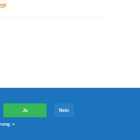
?
Ja
Nein
rung. »