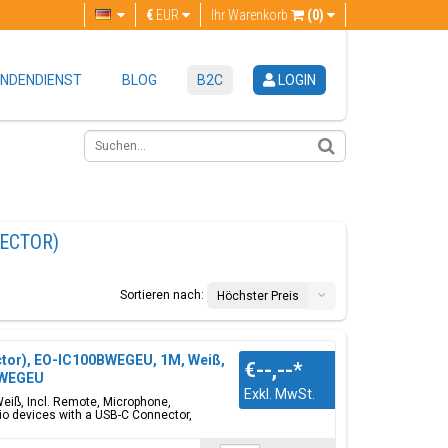
€
EUR
Ihr Warenkorb
(0)
NDENDIENST
BLOG
B2C
LOGIN
ECTOR)
Sortieren nach:
Höchster Preis
tor), EO-IC100BWEGEU, 1M, Weiß,
€--,--
*
BWEGEU
Exkl. MwSt.
eiß, Incl. Remote, Microphone,
o devices with a USB-C Connector,