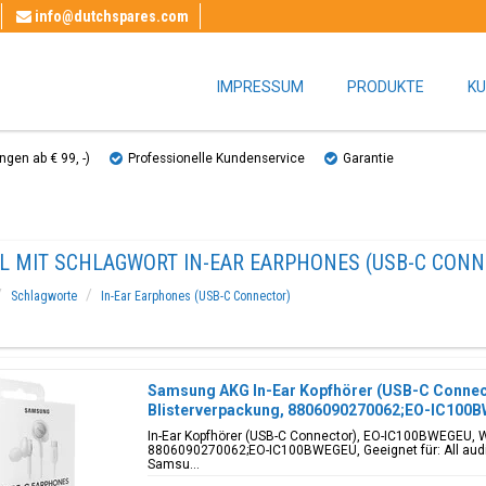
info@dutchspares.com
IMPRESSUM
PRODUKTE
KU
gen ab € 99, ​​-)
Professionelle Kundenservice
Garantie
EL MIT SCHLAGWORT IN-EAR EARPHONES (USB-C CONN
Schlagworte
In-Ear Earphones (USB-C Connector)
Samsung AKG In-Ear Kopfhörer (USB-C Connec
Blisterverpackung, 8806090270062;EO-IC100
In-Ear Kopfhörer (USB-C Connector), EO-IC100BWEGEU, W
8806090270062;EO-IC100BWEGEU, Geeignet für: All audi
Samsu...