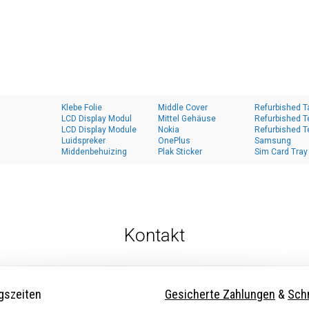
Klebe Folie
Middle Cover
Refurbished T
LCD Display Modul
Mittel Gehäuse
Refurbished T
LCD Display Module
Nokia
Refurbished T
Luidspreker
OnePlus
Samsung
Middenbehuizing
Plak Sticker
Sim Card Tray
Kontakt
gszeiten
Gesicherte Zahlungen
&
Schn