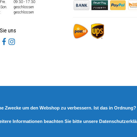
Fre.
09:30 - 17:30
 Son.
geschlossen
:
geschlossen
Sie uns
rne Zwecke um den Webshop zu verbessern. Ist das in Ordnung
eitere Informationen beachten Sie bitte unsere Datenschutzerklä
© Copyright 2026 DutchSpares B.V. - Design by
Webdinge.nl
DutchSpares B.V. word beoordeeld met
:
9,9
/
10
(
2541
Bewertungen) bij
Kiyoh.nl