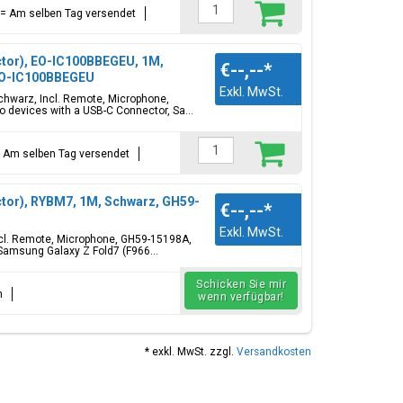
llt = Am selben Tag versendet
tor), EO-IC100BBEGEU, 1M,
€--,--
*
;EO-IC100BBEGEU
Exkl. MwSt.
chwarz, Incl. Remote, Microphone,
 devices with a USB-C Connector, Sa...
t = Am selben Tag versendet
tor), RYBM7, 1M, Schwarz, GH59-
€--,--
*
Exkl. MwSt.
ncl. Remote, Microphone, GH59-15198A,
 Samsung Galaxy Z Fold7 (F966...
Schicken Sie mir
n
wenn verfügbar!
* exkl. MwSt. zzgl.
Versandkosten