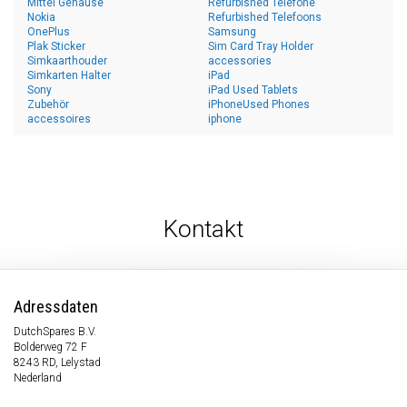
Mittel Gehäuse
Refurbished Telefone
Nokia
Refurbished Telefoons
OnePlus
Samsung
Plak Sticker
Sim Card Tray Holder
Simkaarthouder
accessories
Simkarten Halter
iPad
Sony
iPad Used Tablets
Zubehör
iPhoneUsed Phones
accessoires
iphone
Kontakt
Adressdaten
DutchSpares B.V.
Bolderweg 72 F
8243 RD, Lelystad
Nederland