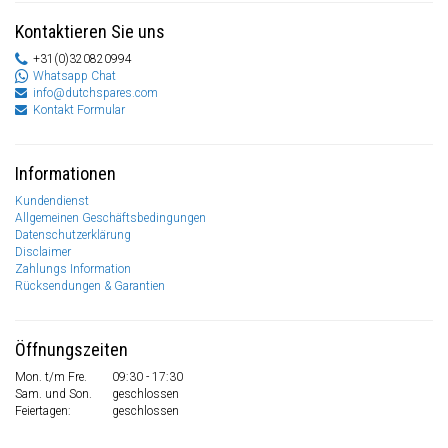
Kontaktieren Sie uns
+31(0)320820994
Whatsapp Chat
info@dutchspares.com
Kontakt Formular
Informationen
Kundendienst
Allgemeinen Geschäftsbedingungen
Datenschutzerklärung
Disclaimer
Zahlungs Information
Rücksendungen & Garantien
Öffnungszeiten
Mon. t/m Fre.
09:30 - 17:30
Sam. und Son.
geschlossen
Feiertagen:
geschlossen