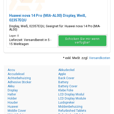
Huawei nova 14 Pro (MIA-AL00) Display, Weiß,
02357EQU
Display, Weiß, 02357EQU, Geeignet für: Huawei nova 14 Pro (MIA-
AL00)
Lager: 0
Schicken Sie mir wenn
Lieferzeit: Versandbereit in 5 -
verfügbar!
15 Werktagen
* exkl. MwSt. zzgl.
Versandkosten
Accu
Akkudeckel
Accudeksel
Apple
Achterbehuizing
Back Cover
Adhesive Sticker
Battery
Akku
Battery Cover
Display
Klebe Folie
Halter
LCD Display Modul
Holder
LCD Display Module
Houder
Luidspreker
Huawei
Middenbehuizing
Middle Cover
Refurbished Tablets