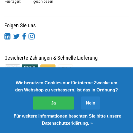
Feiertagen:
geschlossen
Folgen Sie uns
Gesicherte Zahlungen
&
Schnelle Lieferung
Wir benutzen Cookies nur für interne Zwecke um
den Webshop zu verbessern. Ist das in Ordnung?
Ja
Nein
Für weitere Informationen beachten Sie bitte unsere
© Copyright 2026 DutchSpares B.V. - Design by
Webdinge.nl
Datenschutzerklärung. »
DutchSpares B.V. word beoordeeld met
:
9,9
/
10
(
2541
Bewertungen) bij
Kiyoh.nl