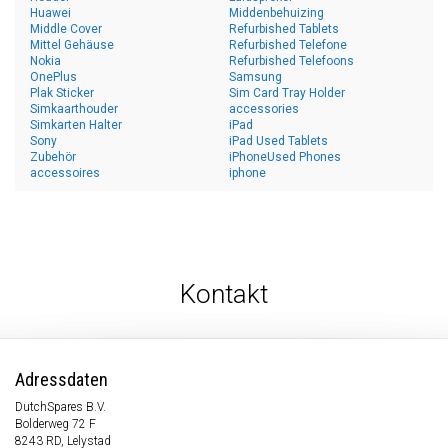
Huawei
Middenbehuizing
Middle Cover
Refurbished Tablets
Mittel Gehäuse
Refurbished Telefone
Nokia
Refurbished Telefoons
OnePlus
Samsung
Plak Sticker
Sim Card Tray Holder
Simkaarthouder
accessories
Simkarten Halter
iPad
Sony
iPad Used Tablets
Zubehör
iPhoneUsed Phones
accessoires
iphone
Kontakt
Adressdaten
DutchSpares B.V.
Bolderweg 72 F
8243 RD, Lelystad