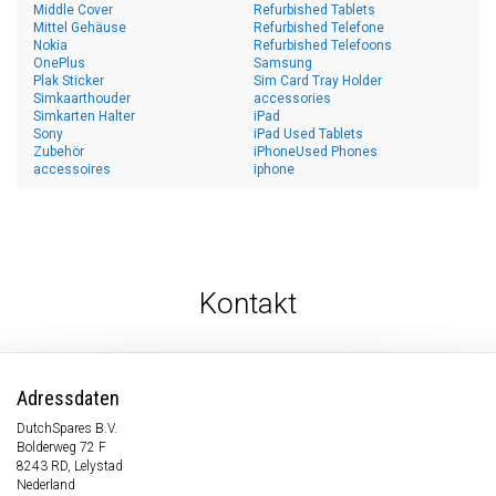
Middle Cover
Refurbished Tablets
Mittel Gehäuse
Refurbished Telefone
Nokia
Refurbished Telefoons
OnePlus
Samsung
Plak Sticker
Sim Card Tray Holder
Simkaarthouder
accessories
Simkarten Halter
iPad
Sony
iPad Used Tablets
Zubehör
iPhoneUsed Phones
accessoires
iphone
Kontakt
Adressdaten
DutchSpares B.V.
Bolderweg 72 F
8243 RD, Lelystad
Nederland