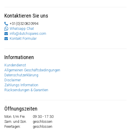
Kontaktieren Sie uns
+31(0)320820994
Whatsapp Chat
info@dutchspares.com
Kontakt Formular
Informationen
Kundendienst
Allgemeinen Geschäftsbedingungen
Datenschutzerklärung
Disclaimer
Zahlungs Information
Rücksendungen & Garantien
Öffnungszeiten
Mon. t/m Fre.
09:30 - 17:30
Sam. und Son.
geschlossen
Feiertagen:
geschlossen