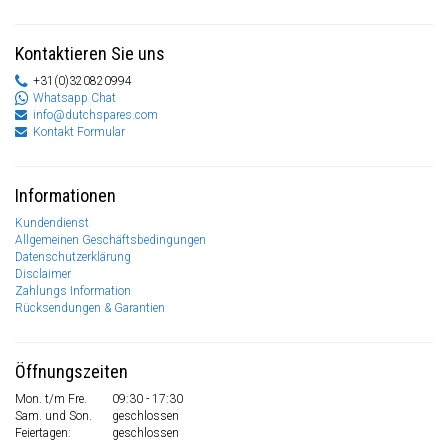
Kontaktieren Sie uns
+31(0)320820994
Whatsapp Chat
info@dutchspares.com
Kontakt Formular
Informationen
Kundendienst
Allgemeinen Geschäftsbedingungen
Datenschutzerklärung
Disclaimer
Zahlungs Information
Rücksendungen & Garantien
Öffnungszeiten
Mon. t/m Fre.
09:30 - 17:30
Sam. und Son.
geschlossen
Feiertagen:
geschlossen