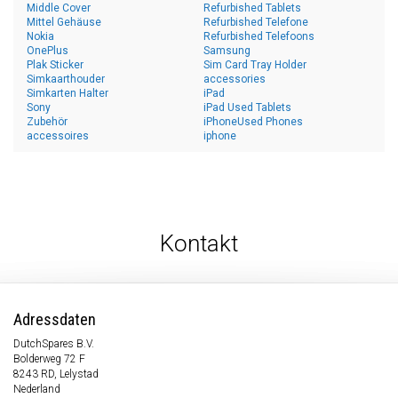
Middle Cover
Refurbished Tablets
Mittel Gehäuse
Refurbished Telefone
Nokia
Refurbished Telefoons
OnePlus
Samsung
Plak Sticker
Sim Card Tray Holder
Simkaarthouder
accessories
Simkarten Halter
iPad
Sony
iPad Used Tablets
Zubehör
iPhoneUsed Phones
accessoires
iphone
Kontakt
Adressdaten
DutchSpares B.V.
Bolderweg 72 F
8243 RD, Lelystad
Nederland