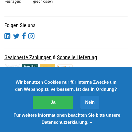
Feiertagen:
geschlossen
Folgen Sie uns
Gesicherte Zahlungen
&
Schnelle Lieferung
Wir benutzen Cookies nur für interne Zwecke um
den Webshop zu verbessern. Ist das in Ordnung?
Ja
Nein
Für weitere Informationen beachten Sie bitte unsere
© Copyright 2026 DutchSpares B.V. - Design by
Webdinge.nl
Datenschutzerklärung. »
DutchSpares B.V. word beoordeeld met
:
9,9
/
10
(
2541
Bewertungen) bij
Kiyoh.nl