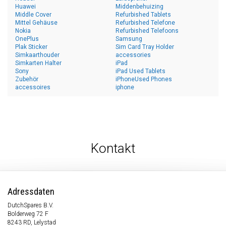
Huawei
Middenbehuizing
Middle Cover
Refurbished Tablets
Mittel Gehäuse
Refurbished Telefone
Nokia
Refurbished Telefoons
OnePlus
Samsung
Plak Sticker
Sim Card Tray Holder
Simkaarthouder
accessories
Simkarten Halter
iPad
Sony
iPad Used Tablets
Zubehör
iPhoneUsed Phones
accessoires
iphone
Kontakt
Adressdaten
DutchSpares B.V.
Bolderweg 72 F
8243 RD, Lelystad