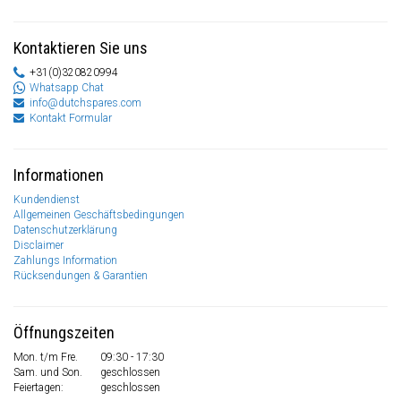
Kontaktieren Sie uns
+31(0)320820994
Whatsapp Chat
info@dutchspares.com
Kontakt Formular
Informationen
Kundendienst
Allgemeinen Geschäftsbedingungen
Datenschutzerklärung
Disclaimer
Zahlungs Information
Rücksendungen & Garantien
Öffnungszeiten
Mon. t/m Fre.
09:30 - 17:30
Sam. und Son.
geschlossen
Feiertagen:
geschlossen