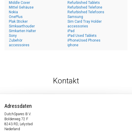
Middle Cover
Refurbished Tablets
Mittel Gehäuse
Refurbished Telefone
Nokia
Refurbished Telefoons
OnePlus
Samsung
Plak Sticker
Sim Card Tray Holder
Simkaarthouder
accessories
Simkarten Halter
iPad
Sony
iPad Used Tablets
Zubehör
iPhoneUsed Phones
accessoires
iphone
Kontakt
Adressdaten
DutchSpares B.V.
Bolderweg 72 F
8243 RD, Lelystad
Nederland