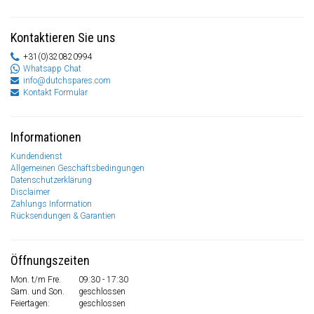
Kontaktieren Sie uns
+31(0)320820994
Whatsapp Chat
info@dutchspares.com
Kontakt Formular
Informationen
Kundendienst
Allgemeinen Geschäftsbedingungen
Datenschutzerklärung
Disclaimer
Zahlungs Information
Rücksendungen & Garantien
Öffnungszeiten
Mon. t/m Fre.
09:30 - 17:30
Sam. und Son.
geschlossen
Feiertagen:
geschlossen