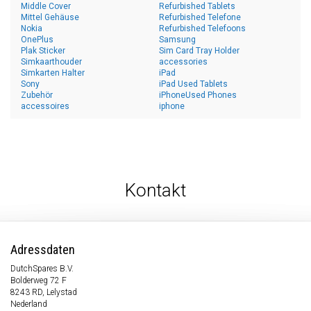
Middle Cover
Refurbished Tablets
Mittel Gehäuse
Refurbished Telefone
Nokia
Refurbished Telefoons
OnePlus
Samsung
Plak Sticker
Sim Card Tray Holder
Simkaarthouder
accessories
Simkarten Halter
iPad
Sony
iPad Used Tablets
Zubehör
iPhoneUsed Phones
accessoires
iphone
Kontakt
Adressdaten
DutchSpares B.V.
Bolderweg 72 F
8243 RD, Lelystad
Nederland