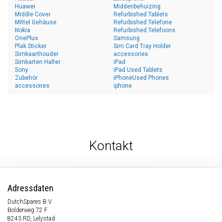
Huawei
Middenbehuizing
Middle Cover
Refurbished Tablets
Mittel Gehäuse
Refurbished Telefone
Nokia
Refurbished Telefoons
OnePlus
Samsung
Plak Sticker
Sim Card Tray Holder
Simkaarthouder
accessories
Simkarten Halter
iPad
Sony
iPad Used Tablets
Zubehör
iPhoneUsed Phones
accessoires
iphone
Kontakt
Adressdaten
DutchSpares B.V.
Bolderweg 72 F
8243 RD, Lelystad