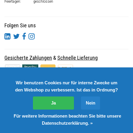
Feiertagen:
geschlossen
Folgen Sie uns
Gesicherte Zahlungen
&
Schnelle Lieferung
Wir benutzen Cookies nur für interne Zwecke um
den Webshop zu verbessern. Ist das in Ordnung?
Ja
Nein
Für weitere Informationen beachten Sie bitte unsere
© Copyright 2026 DutchSpares B.V. - Design by
Webdinge.nl
Datenschutzerklärung. »
DutchSpares B.V. word beoordeeld met
:
9,9
/
10
(
2541
Bewertungen) bij
Kiyoh.nl