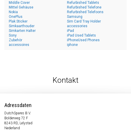
Middle Cover
Refurbished Tablets
Mittel Gehäuse
Refurbished Telefone
Nokia
Refurbished Telefoons
OnePlus
Samsung
Plak Sticker
Sim Card Tray Holder
Simkaarthouder
accessories
Simkarten Halter
iPad
Sony
iPad Used Tablets
Zubehör
iPhoneUsed Phones
accessoires
iphone
Kontakt
Adressdaten
DutchSpares B.V.
Bolderweg 72 F
8243 RD, Lelystad
Nederland