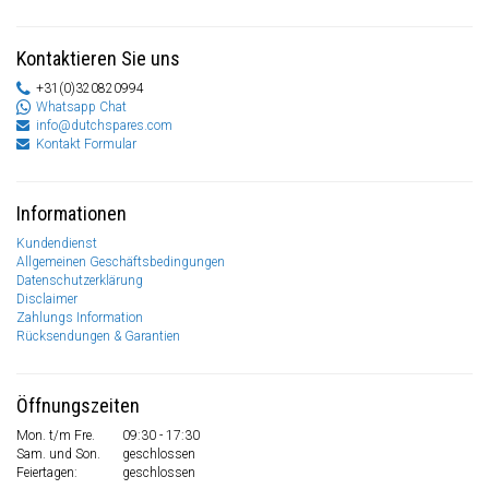
Kontaktieren Sie uns
+31(0)320820994
Whatsapp Chat
info@dutchspares.com
Kontakt Formular
Informationen
Kundendienst
Allgemeinen Geschäftsbedingungen
Datenschutzerklärung
Disclaimer
Zahlungs Information
Rücksendungen & Garantien
Öffnungszeiten
Mon. t/m Fre.
09:30 - 17:30
Sam. und Son.
geschlossen
Feiertagen:
geschlossen