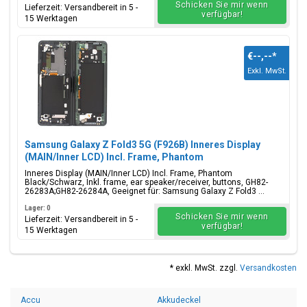
Schicken Sie mir wenn
Lieferzeit: Versandbereit in 5 -
verfügbar!
15 Werktagen
€--,--
*
Exkl. MwSt.
Samsung Galaxy Z Fold3 5G (F926B) Inneres Display
(MAIN/Inner LCD) Incl. Frame, Phantom
Black/Schwarz, GH82-26283A;GH82-26284A
Inneres Display (MAIN/Inner LCD) Incl. Frame, Phantom
Black/Schwarz, Inkl. frame, ear speaker/receiver, buttons, GH82-
26283A;GH82-26284A, Geeignet für: Samsung Galaxy Z Fold3 ...
Lager: 0
Schicken Sie mir wenn
Lieferzeit: Versandbereit in 5 -
verfügbar!
15 Werktagen
* exkl. MwSt. zzgl.
Versandkosten
Accu
Akkudeckel