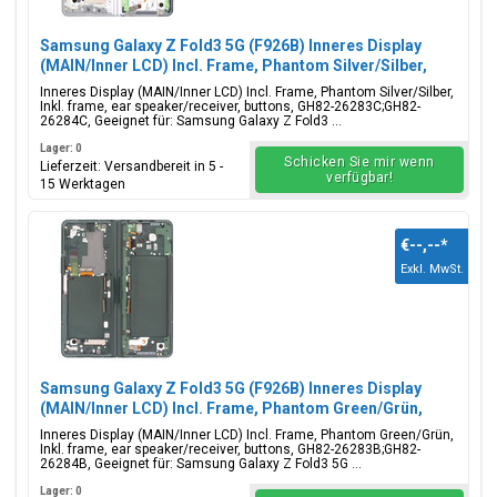
Samsung Galaxy Z Fold3 5G (F926B) Inneres Display
(MAIN/Inner LCD) Incl. Frame, Phantom Silver/Silber,
GH82-26283C;GH82-26284C
Inneres Display (MAIN/Inner LCD) Incl. Frame, Phantom Silver/Silber,
Inkl. frame, ear speaker/receiver, buttons, GH82-26283C;GH82-
26284C, Geeignet für: Samsung Galaxy Z Fold3 ...
Lager: 0
Schicken Sie mir wenn
Lieferzeit: Versandbereit in 5 -
verfügbar!
15 Werktagen
€--,--
*
Exkl. MwSt.
Samsung Galaxy Z Fold3 5G (F926B) Inneres Display
(MAIN/Inner LCD) Incl. Frame, Phantom Green/Grün,
GH82-26283B;GH82-26284B
Inneres Display (MAIN/Inner LCD) Incl. Frame, Phantom Green/Grün,
Inkl. frame, ear speaker/receiver, buttons, GH82-26283B;GH82-
26284B, Geeignet für: Samsung Galaxy Z Fold3 5G ...
Lager: 0