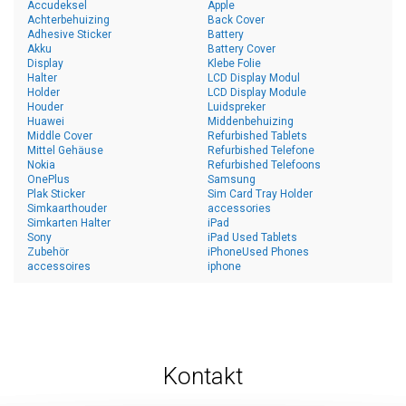
Accudeksel
Apple
Achterbehuizing
Back Cover
Adhesive Sticker
Battery
Akku
Battery Cover
Display
Klebe Folie
Halter
LCD Display Modul
Holder
LCD Display Module
Houder
Luidspreker
Huawei
Middenbehuizing
Middle Cover
Refurbished Tablets
Mittel Gehäuse
Refurbished Telefone
Nokia
Refurbished Telefoons
OnePlus
Samsung
Plak Sticker
Sim Card Tray Holder
Simkaarthouder
accessories
Simkarten Halter
iPad
Sony
iPad Used Tablets
Zubehör
iPhoneUsed Phones
accessoires
iphone
Kontakt