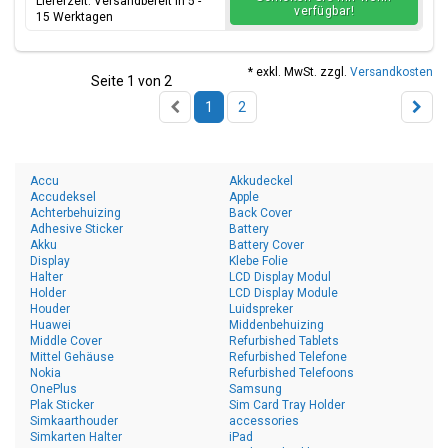
Lieferzeit: Versandbereit in 5 -
verfügbar!
15 Werktagen
* exkl. MwSt. zzgl.
Versandkosten
Seite 1 von 2
1
2
Accu
Akkudeckel
Accudeksel
Apple
Achterbehuizing
Back Cover
Adhesive Sticker
Battery
Akku
Battery Cover
Display
Klebe Folie
Halter
LCD Display Modul
Holder
LCD Display Module
Houder
Luidspreker
Huawei
Middenbehuizing
Middle Cover
Refurbished Tablets
Mittel Gehäuse
Refurbished Telefone
Nokia
Refurbished Telefoons
OnePlus
Samsung
Plak Sticker
Sim Card Tray Holder
Simkaarthouder
accessories
Simkarten Halter
iPad