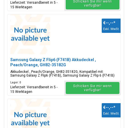
Schicken Sie mir wenn
Lieferzeit: Versandbereit in 5 -
verfügbar!
15 Werktagen
€--,--
*
Exkl. MwSt.
Samsung Galaxy Z Flip6 (F741B) Akkudeckel ,
Peach/Orange, GH82-35182G
Akkudeckel , Peach/Orange, GH82-35182G, Kompatibel mit:
Samsung Galaxy Z Flip6 (F741B), Samsung Galaxy Z Flip 6 (F741B)
Lager: 0
Schicken Sie mir wenn
Lieferzeit: Versandbereit in 5 -
verfügbar!
15 Werktagen
€--,--
*
Exkl. MwSt.