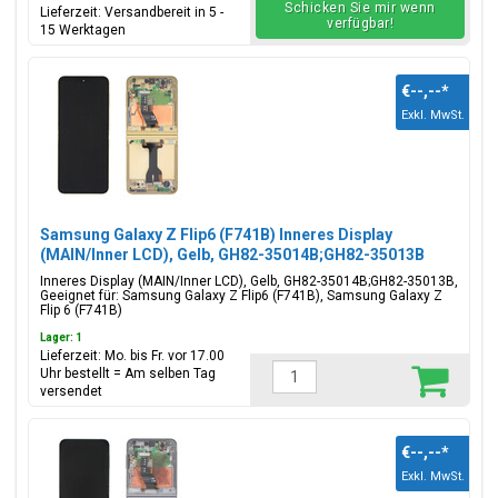
Schicken Sie mir wenn
Lieferzeit: Versandbereit in 5 -
verfügbar!
15 Werktagen
€--,--
*
Exkl. MwSt.
Samsung Galaxy Z Flip6 (F741B) Inneres Display
(MAIN/Inner LCD), Gelb, GH82-35014B;GH82-35013B
Inneres Display (MAIN/Inner LCD), Gelb, GH82-35014B;GH82-35013B,
Geeignet für: Samsung Galaxy Z Flip6 (F741B), Samsung Galaxy Z
Flip 6 (F741B)
Lager: 1
Lieferzeit: Mo. bis Fr. vor 17.00
Uhr bestellt = Am selben Tag
versendet
€--,--
*
Exkl. MwSt.