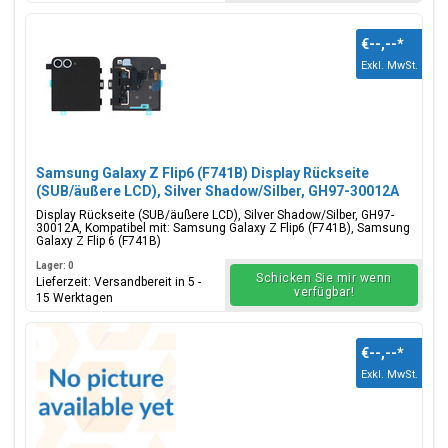
€--,--
*
Exkl. MwSt.
Samsung Galaxy Z Flip6 (F741B) Display Rückseite
(SUB/äußere LCD), Silver Shadow/Silber, GH97-30012A
Display Rückseite (SUB/äußere LCD), Silver Shadow/Silber, GH97-
30012A, Kompatibel mit: Samsung Galaxy Z Flip6 (F741B), Samsung
Galaxy Z Flip 6 (F741B)
Lager: 0
Schicken Sie mir wenn
Lieferzeit: Versandbereit in 5 -
verfügbar!
15 Werktagen
€--,--
*
Exkl. MwSt.