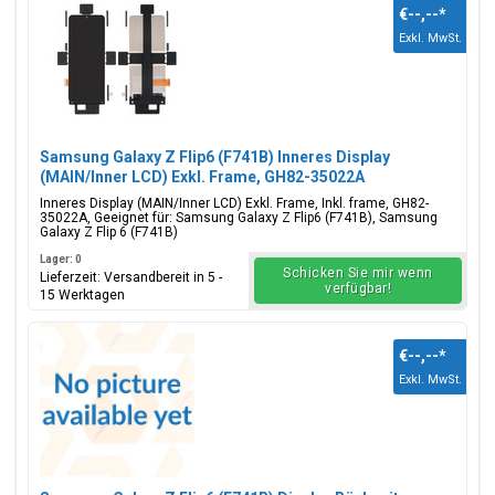
€--,--
*
Exkl. MwSt.
Samsung Galaxy Z Flip6 (F741B) Inneres Display
(MAIN/Inner LCD) Exkl. Frame, GH82-35022A
Inneres Display (MAIN/Inner LCD) Exkl. Frame, Inkl. frame, GH82-
35022A, Geeignet für: Samsung Galaxy Z Flip6 (F741B), Samsung
Galaxy Z Flip 6 (F741B)
Lager: 0
Schicken Sie mir wenn
Lieferzeit: Versandbereit in 5 -
verfügbar!
15 Werktagen
€--,--
*
Exkl. MwSt.