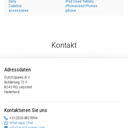
Sony
iPad Used Tablets
Zubehör
iPhoneUsed Phones
accessoires
iphone
Kontakt
Adressdaten
DutchSpares B.V.
Bolderweg 72 F
8243 RD, Lelystad
Nederland
Kontaktieren Sie uns
+31(0)320820994
Whatsapp Chat
info@dutchspares.com