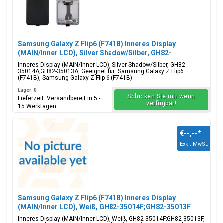
Samsung Galaxy Z Flip6 (F741B) Inneres Display
(MAIN/Inner LCD), Silver Shadow/Silber, GH82-
35014A;GH82-35013A
Inneres Display (MAIN/Inner LCD), Silver Shadow/Silber, GH82-
35014A;GH82-35013A, Geeignet für: Samsung Galaxy Z Flip6
(F741B), Samsung Galaxy Z Flip 6 (F741B)
Lager: 0
Schicken Sie mir wenn
Lieferzeit: Versandbereit in 5 -
verfügbar!
15 Werktagen
€--,--
*
Exkl. MwSt.
Samsung Galaxy Z Flip6 (F741B) Inneres Display
(MAIN/Inner LCD), Weiß, GH82-35014F;GH82-35013F
Inneres Display (MAIN/Inner LCD), Weiß, GH82-35014F;GH82-35013F,