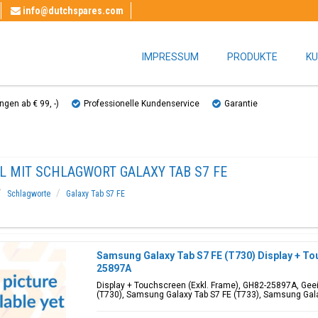
info@dutchspares.com
IMPRESSUM
PRODUKTE
KU
gen ab € 99, ​​-)
Professionelle Kundenservice
Garantie
L MIT SCHLAGWORT GALAXY TAB S7 FE
Schlagworte
Galaxy Tab S7 FE
Samsung Galaxy Tab S7 FE (T730) Display + To
25897A
Display + Touchscreen (Exkl. Frame), GH82-25897A, Geei
(T730), Samsung Galaxy Tab S7 FE (T733), Samsung Gal