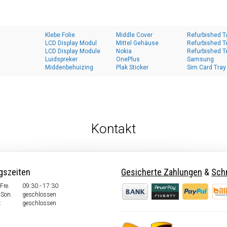
Klebe Folie
Middle Cover
Refurbished T
LCD Display Modul
Mittel Gehäuse
Refurbished T
LCD Display Module
Nokia
Refurbished T
Luidspreker
OnePlus
Samsung
Middenbehuizing
Plak Sticker
Sim Card Tray
Kontakt
gszeiten
Gesicherte Zahlungen
&
Schn
Fre.
09:30 - 17:30
 Son.
geschlossen
:
geschlossen