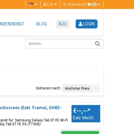
€
EUR
Ihr Warenkorb
(0)
NDENDIENST
BLOG
B2C
LOGIN
Sortieren nach:
Höchster Preis
uchscreen (Exkl. Frame), GH82-
€--,--
*
Exkl. MwSt.
gnet für: Samsung Galaxy Tab S7 FE Wi-Fi
axy Tab S7 FE 5G (T736B)