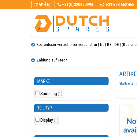
+31(0)320820994
+31 628 652 468
Kostenloser versicherter versand fur | NL | BE | DE | (Bestellun
Zahlung auf Kredit
ARTIKE
MARKE
Startseite
Samsung
(1)
TEIL TYP
Display
(1)