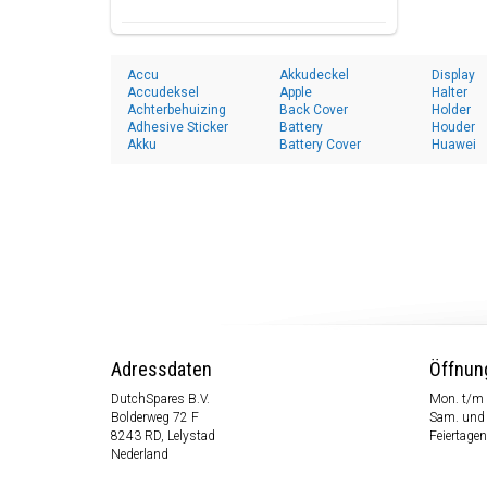
Accu
Akkudeckel
Display
Accudeksel
Apple
Halter
Achterbehuizing
Back Cover
Holder
Adhesive Sticker
Battery
Houder
Akku
Battery Cover
Huawei
Adressdaten
Öffnun
DutchSpares B.V.
Mon. t/m 
Bolderweg 72 F
Sam. und
8243 RD, Lelystad
Feiertagen
Nederland