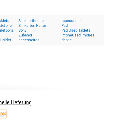
ablets
Simkaarthouder
accessories
elefone
Simkarten Halter
iPad
elefoons
Sony
iPad Used Tablets
Zubehör
iPhoneUsed Phones
 Holder
accessoires
iphone
elle Lieferung