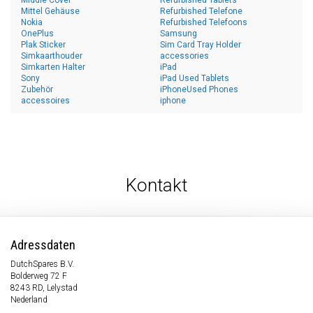
Middle Cover
Refurbished Tablets
Mittel Gehäuse
Refurbished Telefone
Nokia
Refurbished Telefoons
OnePlus
Samsung
Plak Sticker
Sim Card Tray Holder
Simkaarthouder
accessories
Simkarten Halter
iPad
Sony
iPad Used Tablets
Zubehör
iPhoneUsed Phones
accessoires
iphone
Kontakt
Adressdaten
DutchSpares B.V.
Bolderweg 72 F
8243 RD, Lelystad
Nederland