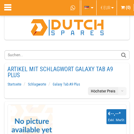
(0)
€
EUR
ARTIKEL MIT SCHLAGWORT GALAXY TAB A9
PLUS
Startseite
Schlagworte
Galaxy Tab A9 Plus
Höchster Preis
€--,--
*
Exkl. MwSt.