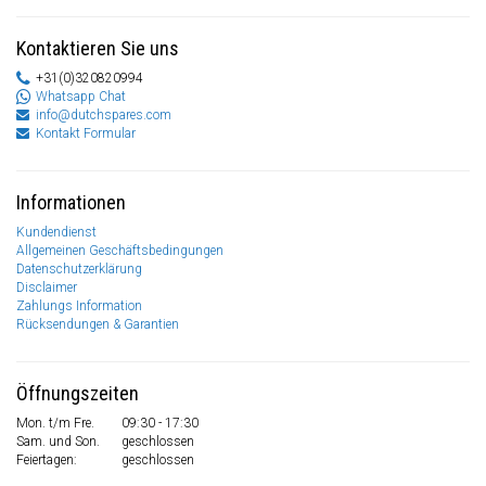
Kontaktieren Sie uns
+31(0)320820994
Whatsapp Chat
info@dutchspares.com
Kontakt Formular
Informationen
Kundendienst
Allgemeinen Geschäftsbedingungen
Datenschutzerklärung
Disclaimer
Zahlungs Information
Rücksendungen & Garantien
Öffnungszeiten
Mon. t/m Fre.
09:30 - 17:30
Sam. und Son.
geschlossen
Feiertagen:
geschlossen