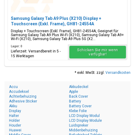
Samsung Galaxy Tab A9 Plus (X210) Display +
Touchscreen (Exkl. Frame), GH81-24554A
Display + Touchscreen (Exkl. Frame), GH81-24554A, Geeignet für:
Samsung Galaxy Tab A9 Plus Wi-Fi (X210), Samsung Galaxy Tab A9+
Wi-Fi (X210), Samsung Galaxy Tab A9 Plus 5G (X2...
Lager: 0
Schicken Sie mir wenn
Lieferzeit: Versandbereit in 5 -
verfügbar!
15 Werktagen
* exkl. MwSt. zzgl.
Versandkosten
Accu
Akkudeckel
Accudeksel
Apple
Achterbehuizing
Back Cover
Adhesive Sticker
Battery
Akku
Battery Cover
Display
Klebe Folie
Halter
LCD Display Modul
Holder
LCD Display Module
Houder
Luidspreker
Huawei
Middenbehuizing