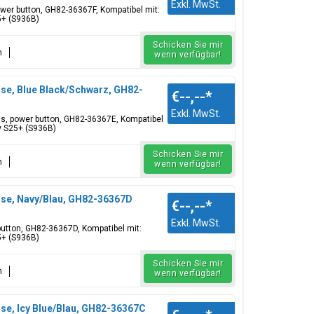
Exkl. MwSt.
ower button, GH82-36367F, Kompatibel mit:
5+ (S936B)
Schicken Sie mir
n
wenn verfügbar!
se, Blue Black/Schwarz, GH82-
€--,--
*
Exkl. MwSt.
ns, power button, GH82-36367E, Kompatibel
y S25+ (S936B)
Schicken Sie mir
n
wenn verfügbar!
use, Navy/Blau, GH82-36367D
€--,--
*
Exkl. MwSt.
button, GH82-36367D, Kompatibel mit:
5+ (S936B)
Schicken Sie mir
n
wenn verfügbar!
se, Icy Blue/Blau, GH82-36367C