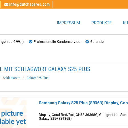
info@dutchspares.com
IMPRESSUM
PRODUKTE
KU
gen ab € 99, ​​-)
Professionelle Kundenservice
Garantie
EL MIT SCHLAGWORT GALAXY S25 PLUS
Schlagworte
Galaxy S25 Plus
Samsung Galaxy S25 Plus (S936B) Display, Co
Display, Coral Red/Rot, GH82-36368G, Geeignet für: Sa
Galaxy S25+ (S936B)