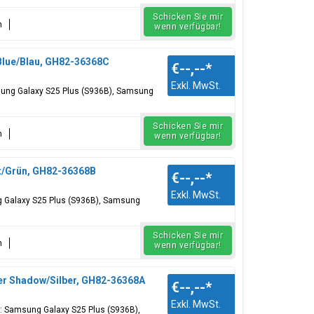
Schicken Sie mir
n
wenn verfügbar!
 Blue/Blau, GH82-36368C
€--,--
*
Exkl. MwSt.
msung Galaxy S25 Plus (S936B), Samsung
Schicken Sie mir
n
wenn verfügbar!
nt/Grün, GH82-36368B
€--,--
*
Exkl. MwSt.
g Galaxy S25 Plus (S936B), Samsung
Schicken Sie mir
n
wenn verfügbar!
ver Shadow/Silber, GH82-36368A
€--,--
*
Exkl. MwSt.
ür: Samsung Galaxy S25 Plus (S936B),