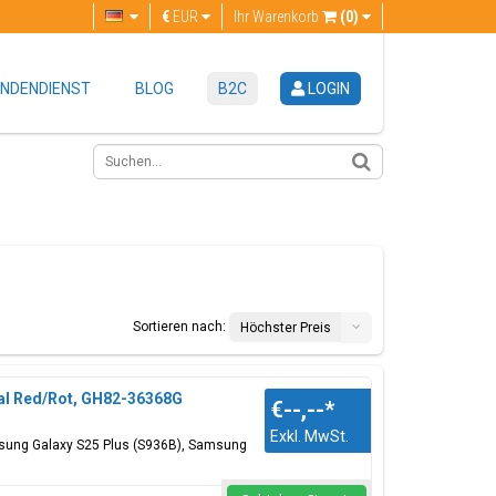
€
EUR
Ihr Warenkorb
(0)
NDENDIENST
BLOG
B2C
LOGIN
Sortieren nach:
Höchster Preis
ral Red/Rot, GH82-36368G
€--,--
*
Exkl. MwSt.
msung Galaxy S25 Plus (S936B), Samsung