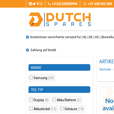
+31(0)320820994
+31 628 652 468
Kostenloser versicherter versand fur | NL | BE | DE | (Bestellun
Zahlung auf Kredit
ARTIK
MARKE
Startseite
Samsung
(34)
TEIL TYP
Display
(8)
Akku/Batterie
(1)
Akkudeckel
(12)
Gehäuse
(19)