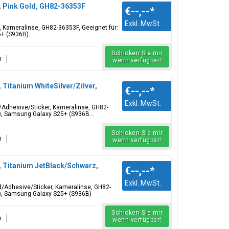
, Pink Gold, GH82-36353F
€--,--
*
Exkl. MwSt.
r, Kameralinse, GH82-36353F, Geeignet für:
5+ (S936B)
Schicken Sie mir
n
wenn verfügbar!
Titanium WhiteSilver/Zilver,
€--,--
*
Exkl. MwSt.
d/Adhesive/Sticker, Kameralinse, GH82-
), Samsung Galaxy S25+ (S936B...
Schicken Sie mir
n
wenn verfügbar!
, Titanium JetBlack/Schwarz,
€--,--
*
Exkl. MwSt.
d/Adhesive/Sticker, Kameralinse, GH82-
), Samsung Galaxy S25+ (S936B)
Schicken Sie mir
n
wenn verfügbar!