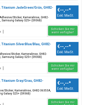
, Titanium JadeGreen/Grün, GH82-
€--,--
*
Exkl. MwSt.
Adhesive/Sticker, Kameralinse, GH82-
), Samsung Galaxy S25+ (S936B)
Schicken Sie mir
n
wenn verfügbar!
 Titanium SilverBlue/Blau, GH82-
€--,--
*
Exkl. MwSt.
Adhesive/Sticker, Kameralinse, GH82-
), Samsung Galaxy S25+ (S936B)
Schicken Sie mir
n
wenn verfügbar!
, Titanium Gray/Grau, GH82-
€--,--
*
Exkl. MwSt.
ive/Sticker, Kameralinse, GH82-36353A,
ng Galaxy S25+ (S936B)
Schicken Sie mir
n