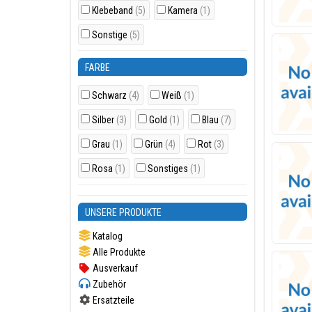
Klebeband
(5)
Kamera
(1)
Sonstige
(5)
FARBE
Schwarz
(4)
Weiß
(1)
Silber
(3)
Gold
(1)
Blau
(7)
Grau
(1)
Grün
(4)
Rot
(3)
Rosa
(1)
Sonstiges
(1)
UNSERE PRODUKTE
Katalog
Alle Produkte
Ausverkauf
Zubehör
Ersatzteile