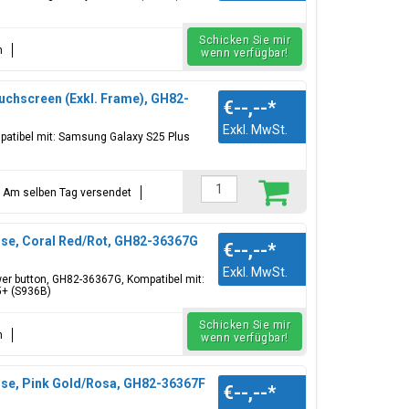
Schicken Sie mir
n
wenn verfügbar!
uchscreen (Exkl. Frame), GH82-
€--,--
*
Exkl. MwSt.
patibel mit: Samsung Galaxy S25 Plus
t = Am selben Tag versendet
use, Coral Red/Rot, GH82-36367G
€--,--
*
Exkl. MwSt.
wer button, GH82-36367G, Kompatibel mit:
5+ (S936B)
Schicken Sie mir
n
wenn verfügbar!
use, Pink Gold/Rosa, GH82-36367F
€--,--
*