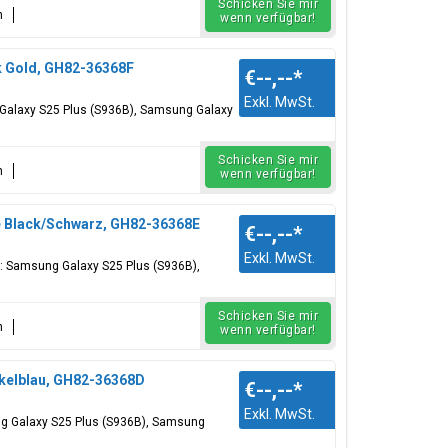
Schicken Sie mir
n
wenn verfügbar!
k Gold, GH82-36368F
€--,--
*
Exkl. MwSt.
g Galaxy S25 Plus (S936B), Samsung Galaxy
Schicken Sie mir
n
wenn verfügbar!
ue Black/Schwarz, GH82-36368E
€--,--
*
Exkl. MwSt.
r: Samsung Galaxy S25 Plus (S936B),
Schicken Sie mir
n
wenn verfügbar!
nkelblau, GH82-36368D
€--,--
*
Exkl. MwSt.
ng Galaxy S25 Plus (S936B), Samsung