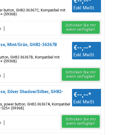
€--,--
*
Exkl. MwSt.
wer button, GH82-36367C, Kompatibel mit:
5+ (S936B)
Schicken Sie mir
n
wenn verfügbar!
use, Mint/Grün, GH82-36367B
€--,--
*
Exkl. MwSt.
button, GH82-36367B, Kompatibel mit:
5+ (S936B)
Schicken Sie mir
n
wenn verfügbar!
se, Silver Shadow/Silber, GH82-
€--,--
*
Exkl. MwSt.
ons, power button, GH82-36367A, Kompatibel
y S25+ (S936B)
Schicken Sie mir
n
wenn verfügbar!