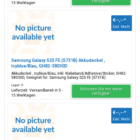
verfügbar!
15 Werktagen
€--,--
*
Exkl. MwSt.
Samsung Galaxy S25 FE (S731B) Akkudeckel ,
Icyblue/Blau, GH82-38030D
Akkudeckel , Icyblue/Blau, Inkl. Klebeband/Adhesive/Sticker, GH82-
38030D, Geeignet für: Samsung Galaxy S25 FE (S731B)
Lager: 0
Schicken Sie mir wenn
Lieferzeit: Versandbereit in 5 -
verfügbar!
15 Werktagen
€--,--
*
Exkl. MwSt.