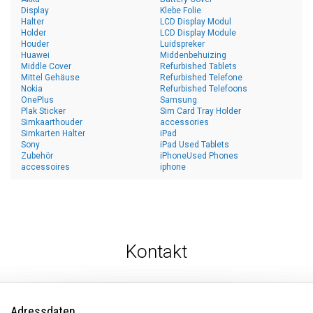
Display
Klebe Folie
Halter
LCD Display Modul
Holder
LCD Display Module
Houder
Luidspreker
Huawei
Middenbehuizing
Middle Cover
Refurbished Tablets
Mittel Gehäuse
Refurbished Telefone
Nokia
Refurbished Telefoons
OnePlus
Samsung
Plak Sticker
Sim Card Tray Holder
Simkaarthouder
accessories
Simkarten Halter
iPad
Sony
iPad Used Tablets
Zubehör
iPhoneUsed Phones
accessoires
iphone
Kontakt
Adressdaten