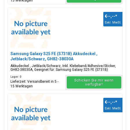
15 Werktagen
€--,--
*
Exkl. MwSt.
Samsung Galaxy S25 FE (S731B) Akkudeckel ,
Jetblack/Schwarz, GH82-38030A
Akkudeckel , Jetblack/Schwarz, Inkl. Klebeband/Adhesive/Sticker,
GH82-38030A, Geeignet für: Samsung Galaxy S25 FE (S731B)
Lager: 0
Schicken Sie mir wenn
Lieferzeit: Versandbereit in 5 -
verfügbar!
15 Werktagen
€--,--
*
Exkl. MwSt.