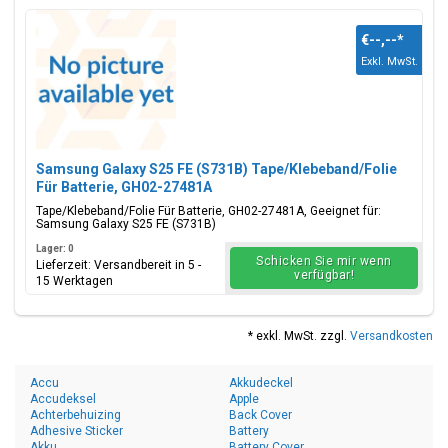
€--,--
*
Exkl. MwSt.
Samsung Galaxy S25 FE (S731B) Tape/Klebeband/Folie
Für Batterie, GH02-27481A
Tape/Klebeband/Folie Für Batterie, GH02-27481A, Geeignet für:
Samsung Galaxy S25 FE (S731B)
Lager: 0
Schicken Sie mir wenn
Lieferzeit: Versandbereit in 5 -
verfügbar!
15 Werktagen
* exkl. MwSt. zzgl.
Versandkosten
Accu
Akkudeckel
Accudeksel
Apple
Achterbehuizing
Back Cover
Adhesive Sticker
Battery
Akku
Battery Cover