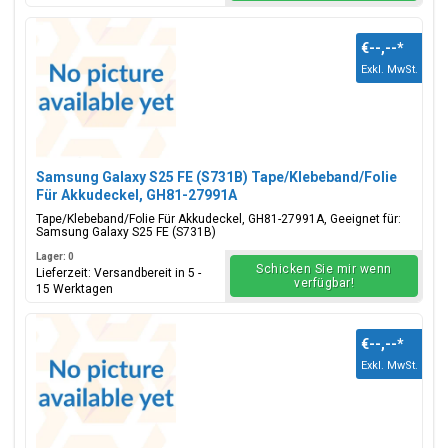
€--,--
*
Exkl. MwSt.
Samsung Galaxy S25 FE (S731B) Tape/Klebeband/Folie
Für Akkudeckel, GH81-27991A
Tape/Klebeband/Folie Für Akkudeckel, GH81-27991A, Geeignet für:
Samsung Galaxy S25 FE (S731B)
Lager: 0
Schicken Sie mir wenn
Lieferzeit: Versandbereit in 5 -
verfügbar!
15 Werktagen
€--,--
*
Exkl. MwSt.