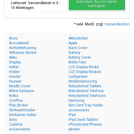
Schicken Sie mir wenn
Lieferzeit: Versandbereit in 5 -
verfügbar!
15 Werktagen
* exkl. MwSt. zzgl.
Versandkosten
Accu
Akkudeckel
Accudeksel
Apple
Achterbehuizing
Back Cover
Adhesive Sticker
Battery
Akku
Battery Cover
Display
Klebe Folie
Halter
LCD Display Modul
Holder
LCD Display Module
Houder
Luidspreker
Huawei
Middenbehuizing
Middle Cover
Refurbished Tablets
Mittel Gehäuse
Refurbished Telefone
Nokia
Refurbished Telefoons
OnePlus
Samsung
Plak Sticker
Sim Card Tray Holder
Simkaarthouder
accessories
Simkarten Halter
iPad
Sony
iPad Used Tablets
Zubehör
iPhoneUsed Phones
accessoires
iphone