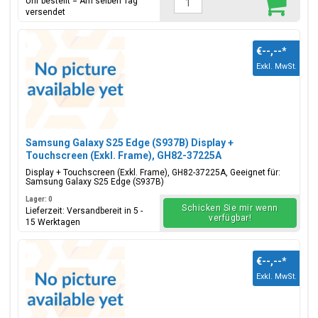
Uhr bestellt = Am selben Tag
versendet
€--,--
*
Exkl. MwSt.
Samsung Galaxy S25 Edge (S937B) Display +
Touchscreen (Exkl. Frame), GH82-37225A
Display + Touchscreen (Exkl. Frame), GH82-37225A, Geeignet für:
Samsung Galaxy S25 Edge (S937B)
Lager: 0
Schicken Sie mir wenn
Lieferzeit: Versandbereit in 5 -
verfügbar!
15 Werktagen
€--,--
*
Exkl. MwSt.