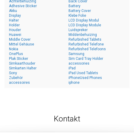
Achterbehuizing
Back Cover
Adhesive Sticker
Battery
Akku
Battery Cover
Display
Klebe Folie
Halter
LCD Display Modul
Holder
LCD Display Module
Houder
Luidspreker
Huawei
Middenbehuizing
Middle Cover
Refurbished Tablets
Mittel Gehäuse
Refurbished Telefone
Nokia
Refurbished Telefoons
OnePlus
Samsung
Plak Sticker
Sim Card Tray Holder
Simkaarthouder
accessories
Simkarten Halter
iPad
Sony
iPad Used Tablets
Zubehör
iPhoneUsed Phones
accessoires
iphone
Kontakt