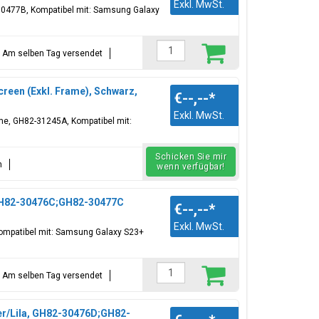
Exkl. MwSt.
30477B, Kompatibel mit: Samsung Galaxy
t = Am selben Tag versendet
reen (Exkl. Frame), Schwarz,
€--,--
*
Exkl. MwSt.
ame, GH82-31245A, Kompatibel mit:
Schicken Sie mir
n
wenn verfügbar!
 GH82-30476C;GH82-30477C
€--,--
*
Exkl. MwSt.
Kompatibel mit: Samsung Galaxy S23+
t = Am selben Tag versendet
er/Lila, GH82-30476D;GH82-