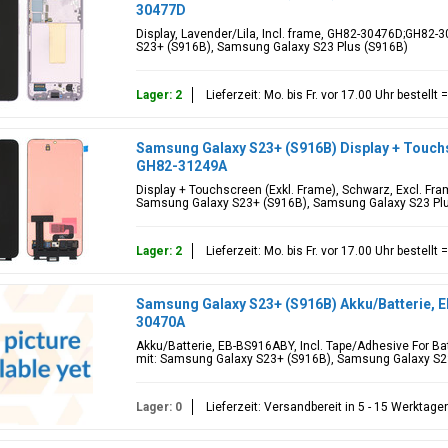
30477D
Display, Lavender/Lila, Incl. frame, GH82-30476D;GH82-
S23+ (S916B), Samsung Galaxy S23 Plus (S916B)
Lager: 2
Lieferzeit: Mo. bis Fr. vor 17.00 Uhr bestell
Samsung Galaxy S23+ (S916B) Display + Touchs
GH82-31249A
Display + Touchscreen (Exkl. Frame), Schwarz, Excl. Fr
Samsung Galaxy S23+ (S916B), Samsung Galaxy S23 Pl
Lager: 2
Lieferzeit: Mo. bis Fr. vor 17.00 Uhr bestell
Samsung Galaxy S23+ (S916B) Akku/Batterie, 
30470A
Akku/Batterie, EB-BS916ABY, Incl. Tape/Adhesive For B
mit: Samsung Galaxy S23+ (S916B), Samsung Galaxy S2
Lager: 0
Lieferzeit: Versandbereit in 5 - 15 Werktage