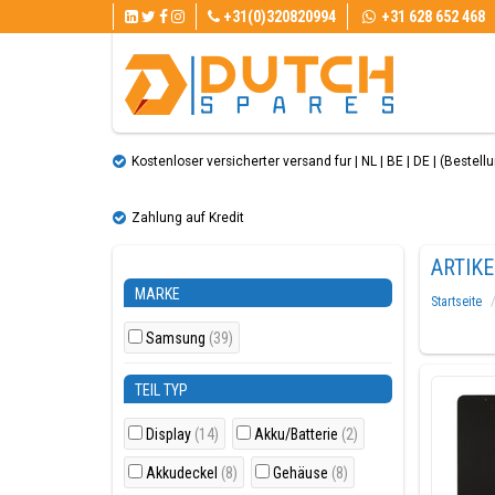
+31(0)320820994
+31 628 652 468
Kostenloser versicherter versand fur | NL | BE | DE | (Bestellun
Zahlung auf Kredit
ARTIK
MARKE
Startseite
Samsung
(39)
TEIL TYP
Display
(14)
Akku/Batterie
(2)
Akkudeckel
(8)
Gehäuse
(8)