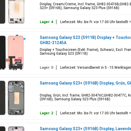
Display, Cream/Creme, Incl. frame, GH82-30476B;GH82-
S23+ (S916B), Samsung Galaxy S23 Plus (S916B)
Lager: 4
Lieferzeit: Mo. bis Fr. vor 17.00 Uhr bestell
Samsung Galaxy S23 (S911B) Display + Touchsc
GH82-31245A
Display + Touchscreen (Exkl. Frame), Schwarz, Excl. Fr
Samsung Galaxy S23 (S911B)
Lager: 0
Lieferzeit: Versandbereit in 5 - 15 Werktage
Samsung Galaxy S23+ (S916B) Display, Grün,
Display, Grün, Incl. frame, GH82-30476C;GH82-30477C, 
(S916B), Samsung Galaxy S23 Plus (S916B)
Lager: 2
Lieferzeit: Mo. bis Fr. vor 17.00 Uhr bestell
Samsung Galaxy S23+ (S916B) Display, Lavend