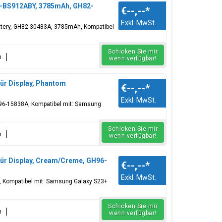
EB-BS912ABY, 3785mAh, GH82-
€--,--
*
Exkl. MwSt.
attery, GH82-30483A, 3785mAh, Kompatibel
Schicken Sie mir
n
wenn verfügbar!
ür Display, Phantom
€--,--
*
Exkl. MwSt.
H96-15838A, Kompatibel mit: Samsung
Schicken Sie mir
n
wenn verfügbar!
für Display, Cream/Creme, GH96-
€--,--
*
Exkl. MwSt.
, Kompatibel mit: Samsung Galaxy S23+
Schicken Sie mir
n
wenn verfügbar!