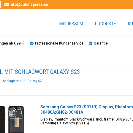
info@dutchspares.com
IMPRESSUM
PRODUKTE
KU
gen ab € 99, ​​-)
Professionelle Kundenservice
Garantie
EL MIT SCHLAGWORT GALAXY S23
Schlagworte
Galaxy S23
Samsung Galaxy S23 (S911B) Display, Phantom
30480A;GH82-30481A
Display, Phantom Black/Schwarz, Incl. frame, GH82-304
Samsung Galaxy S23 (S911B)