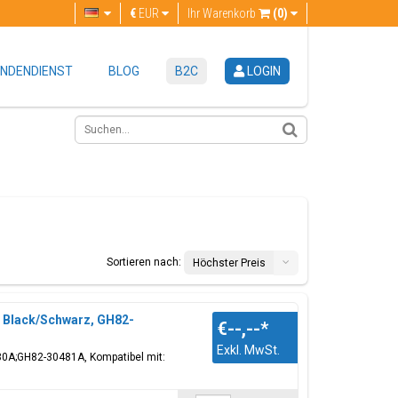
€
EUR
Ihr Warenkorb
(0)
NDENDIENST
BLOG
B2C
LOGIN
Sortieren nach:
Höchster Preis
 Black/Schwarz, GH82-
€--,--
*
Exkl. MwSt.
80A;GH82-30481A, Kompatibel mit: