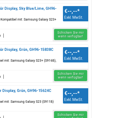
r Display, Sky Blue/Lime, GH96-
€--,--
*
Exkl. MwSt.
, Kompatibel mit: Samsung Galaxy S23+
Schicken Sie mir
n
wenn verfügbar!
ür Display, Grün, GH96-15838C
€--,--
*
Exkl. MwSt.
bel mit: Samsung Galaxy S23+ (S916B),
Schicken Sie mir
n
wenn verfügbar!
r Display, Grün, GH96-15624C
€--,--
*
Exkl. MwSt.
ibel mit: Samsung Galaxy S23 (S911B)
Schicken Sie mir
n