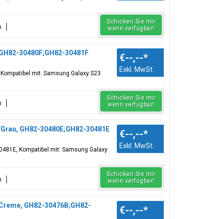
Schicken Sie mir
n
wenn verfügbar!
, GH82-30480F;GH82-30481F
€--,--
*
Exkl. MwSt.
, Kompatibel mit: Samsung Galaxy S23
Schicken Sie mir
n
wenn verfügbar!
e/Grau, GH82-30480E;GH82-30481E
€--,--
*
Exkl. MwSt.
-30481E, Kompatibel mit: Samsung Galaxy
Schicken Sie mir
n
wenn verfügbar!
/Creme, GH82-30476B;GH82-
€--,--
*