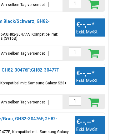
t = Am selben Tag versendet
m Black/Schwarz, GH82-
€--,--
*
Exkl. MwSt.
76A;GH82-30477A, Kompatibel mit:
us (S916B)
t = Am selben Tag versendet
te, GH82-30476F;GH82-30477F
€--,--
*
Exkl. MwSt.
, Kompatibel mit: Samsung Galaxy S23+
t = Am selben Tag versendet
te/Grau, GH82-30476E;GH82-
€--,--
*
Exkl. MwSt.
-30477E, Kompatibel mit: Samsung Galaxy