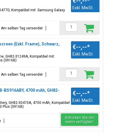
€--,--
*
Exkl. MwSt.
30477D, Kompatibel mit: Samsung Galaxy
t = Am selben Tag versendet
creen (Exkl. Frame), Schwarz,
€--,--
*
Exkl. MwSt.
ame, GH82-31249A, Kompatibel mit:
us (S916B)
t = Am selben Tag versendet
EB-BS916ABY, 4700 mAh, GH82-
€--,--
*
Exkl. MwSt.
attery, GH82-30470A, 4700 mAh, Kompatibel
3 Plus (S916B)
Schicken Sie mir
n
wenn verfügbar!