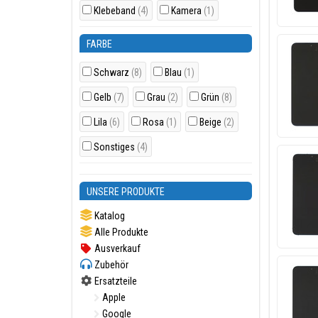
Klebeband
(4)
Kamera
(1)
FARBE
Schwarz
(8)
Blau
(1)
Gelb
(7)
Grau
(2)
Grün
(8)
Lila
(6)
Rosa
(1)
Beige
(2)
Sonstiges
(4)
UNSERE PRODUKTE
Katalog
Alle Produkte
Ausverkauf
Zubehör
Ersatzteile
Apple
Google