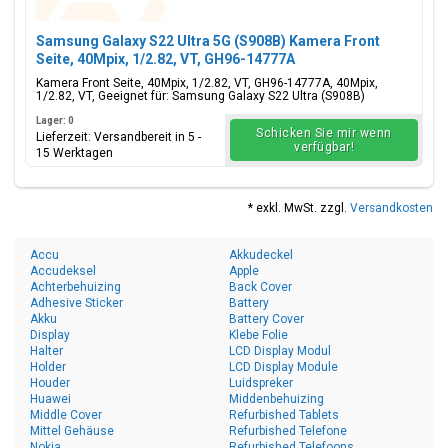
Samsung Galaxy S22 Ultra 5G (S908B) Kamera Front
Seite, 40Mpix, 1/2.82, VT, GH96-14777A
Kamera Front Seite, 40Mpix, 1/2.82, VT, GH96-14777A, 40Mpix,
1/2.82, VT, Geeignet für: Samsung Galaxy S22 Ultra (S908B)
Lager: 0
Schicken Sie mir wenn
Lieferzeit: Versandbereit in 5 -
verfügbar!
15 Werktagen
* exkl. MwSt. zzgl.
Versandkosten
Accu
Akkudeckel
Accudeksel
Apple
Achterbehuizing
Back Cover
Adhesive Sticker
Battery
Akku
Battery Cover
Display
Klebe Folie
Halter
LCD Display Modul
Holder
LCD Display Module
Houder
Luidspreker
Huawei
Middenbehuizing
Middle Cover
Refurbished Tablets
Mittel Gehäuse
Refurbished Telefone
Nokia
Refurbished Telefoons