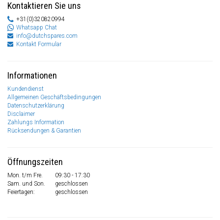
Kontaktieren Sie uns
+31(0)320820994
Whatsapp Chat
info@dutchspares.com
Kontakt Formular
Informationen
Kundendienst
Allgemeinen Geschäftsbedingungen
Datenschutzerklärung
Disclaimer
Zahlungs Information
Rücksendungen & Garantien
Öffnungszeiten
Mon. t/m Fre.
09:30 - 17:30
Sam. und Son.
geschlossen
Feiertagen:
geschlossen