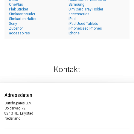
OnePlus
Samsung
Plak Sticker
Sim Card Tray Holder
Simkaarthouder
accessories
Simkarten Halter
iPad
Sony
iPad Used Tablets
Zubehör
iPhoneUsed Phones
accessoires
iphone
Kontakt
Adressdaten
DutchSpares B.V.
Bolderweg 72 F
8243 RD, Lelystad
Nederland