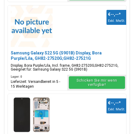
€--,--
*
Exkl. MwSt.
Samsung Galaxy S22 5G (S901B) Display, Bora
Purple/Lila, GH82-27520G;GH82-27521G
Display, Bora Purple/Lila, Incl. frame, GH82-27520G;GH82-27521G,
Geeignet für: Samsung Galaxy S22 5G (S901B)
Lager: 0
Schicken Sie mir wenn
Lieferzeit: Versandbereit in 5 -
verfügbar!
15 Werktagen
€--,--
*
Exkl. MwSt.