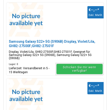
€--,--
*
Exkl. MwSt.
Samsung Galaxy S22+ 5G (S906B) Display, Violet/Lila,
GH82-27500F;GH82-27501F
Display, Violet/Lila, GH82-27500F;GH82-27501F, Geeignet für:
Samsung Galaxy S22+ 5G (S906B), Samsung Galaxy S22+ 5G
(S906B)
Lager: 0
Schicken Sie mir wenn
Lieferzeit: Versandbereit in 5 -
verfügbar!
15 Werktagen
€--,--
*
Exkl. MwSt.