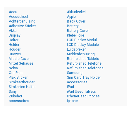
Accu
Akkudeckel
Accudeksel
Apple
Achterbehuizing
Back Cover
Adhesive Sticker
Battery
Akku
Battery Cover
Display
Klebe Folie
Halter
LCD Display Modul
Holder
LCD Display Module
Houder
Luidspreker
Huawei
Middenbehuizing
Middle Cover
Refurbished Tablets
Mittel Gehäuse
Refurbished Telefone
Nokia
Refurbished Telefoons
OnePlus
Samsung
Plak Sticker
Sim Card Tray Holder
Simkaarthouder
accessories
Simkarten Halter
iPad
Sony
iPad Used Tablets
Zubehör
iPhoneUsed Phones
accessoires
iphone