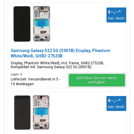
€--,--
*
Exkl. MwSt.
Samsung Galaxy S22 5G (S901B) Display, Phantom
White/Weiß, GH82-27520B
Display, Phantom White/Weiß, Incl. frame, GH82-27520B,
Kompatibel mit: Samsung Galaxy S22 5G (S901B)
Lager: 0
Schicken Sie mir wenn
Lieferzeit: Versandbereit in 5 -
verfügbar!
15 Werktagen
€--,--
*
Exkl. MwSt.