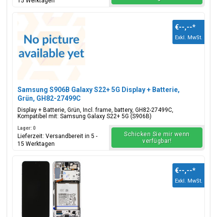
15 Werktagen
€--,--
*
Exkl. MwSt.
Samsung S906B Galaxy S22+ 5G Display + Batterie,
Grün, GH82-27499C
Display + Batterie, Grün, Incl. frame, battery, GH82-27499C,
Kompatibel mit: Samsung Galaxy S22+ 5G (S906B)
Lager: 0
Schicken Sie mir wenn
Lieferzeit: Versandbereit in 5 -
verfügbar!
15 Werktagen
€--,--
*
Exkl. MwSt.