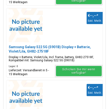
verfügbar!
15 Werktagen
€--,--
*
Exkl. MwSt.
Samsung Galaxy S22 5G (S901B) Display + Batterie,
Violet/Lila, GH82-27518F
Display + Batterie, Violet/Lila, Incl. frame, battery, GH82-27518F,
Kompatibel mit: Samsung Galaxy S22 5G (S901B)
Lager: 0
Schicken Sie mir wenn
Lieferzeit: Versandbereit in 5 -
verfügbar!
15 Werktagen
€--,--
*
Exkl. MwSt.