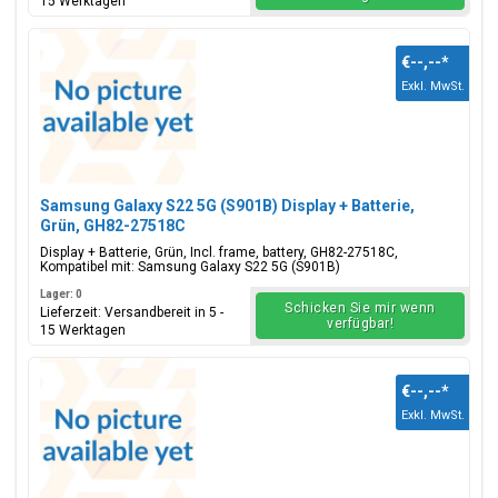
15 Werktagen
€--,--
*
Exkl. MwSt.
Samsung Galaxy S22 5G (S901B) Display + Batterie,
Grün, GH82-27518C
Display + Batterie, Grün, Incl. frame, battery, GH82-27518C,
Kompatibel mit: Samsung Galaxy S22 5G (S901B)
Lager: 0
Schicken Sie mir wenn
Lieferzeit: Versandbereit in 5 -
verfügbar!
15 Werktagen
€--,--
*
Exkl. MwSt.