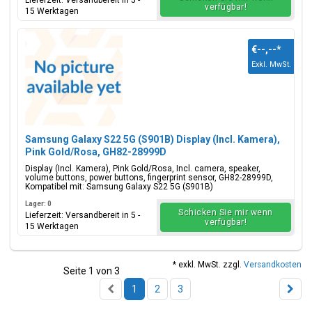
Lieferzeit: Versandbereit in 5 -
verfügbar!
15 Werktagen
€--,--
*
Exkl. MwSt.
Samsung Galaxy S22 5G (S901B) Display (Incl. Kamera),
Pink Gold/Rosa, GH82-28999D
Display (Incl. Kamera), Pink Gold/Rosa, Incl. camera, speaker,
volume buttons, power buttons, fingerprint sensor, GH82-28999D,
Kompatibel mit: Samsung Galaxy S22 5G (S901B)
Lager: 0
Schicken Sie mir wenn
Lieferzeit: Versandbereit in 5 -
verfügbar!
15 Werktagen
* exkl. MwSt. zzgl.
Versandkosten
Seite 1 von 3
1
2
3