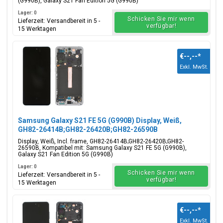
(G990B), Galaxy S21 Fan Edition 5G (G990B)
Lager: 0
Schicken Sie mir wenn
Lieferzeit: Versandbereit in 5 -
verfügbar!
15 Werktagen
€--,--
*
Exkl. MwSt.
Samsung Galaxy S21 FE 5G (G990B) Display, Weiß,
GH82-26414B;GH82-26420B;GH82-26590B
Display, Weiß, Incl. frame, GH82-26414B;GH82-26420B;GH82-
26590B, Kompatibel mit: Samsung Galaxy S21 FE 5G (G990B),
Galaxy S21 Fan Edition 5G (G990B)
Lager: 0
Schicken Sie mir wenn
Lieferzeit: Versandbereit in 5 -
verfügbar!
15 Werktagen
€--,--
*
Exkl. MwSt.