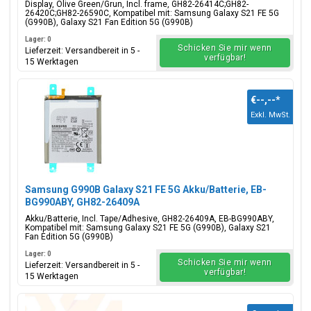
26590C
Display, Olive Green/Grun, Incl. frame, GH82-26414C;GH82-
26420C;GH82-26590C, Kompatibel mit: Samsung Galaxy S21 FE 5G
(G990B), Galaxy S21 Fan Edition 5G (G990B)
Lager: 0
Schicken Sie mir wenn
Lieferzeit: Versandbereit in 5 -
verfügbar!
15 Werktagen
€--,--
*
Exkl. MwSt.
Samsung G990B Galaxy S21 FE 5G Akku/Batterie, EB-
BG990ABY, GH82-26409A
Akku/Batterie, Incl. Tape/Adhesive, GH82-26409A, EB-BG990ABY,
Kompatibel mit: Samsung Galaxy S21 FE 5G (G990B), Galaxy S21
Fan Edition 5G (G990B)
Lager: 0
Schicken Sie mir wenn
Lieferzeit: Versandbereit in 5 -
verfügbar!
15 Werktagen