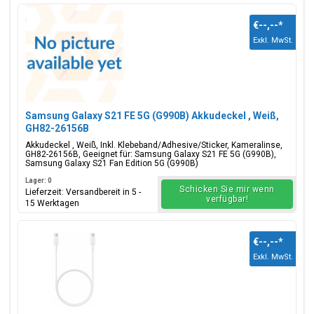
€--,--
*
Exkl. MwSt.
Samsung Galaxy S21 FE 5G (G990B) Akkudeckel , Weiß,
GH82-26156B
Akkudeckel , Weiß, Inkl. Klebeband/Adhesive/Sticker, Kameralinse,
GH82-26156B, Geeignet für: Samsung Galaxy S21 FE 5G (G990B),
Samsung Galaxy S21 Fan Edition 5G (G990B)
Lager: 0
Schicken Sie mir wenn
Lieferzeit: Versandbereit in 5 -
verfügbar!
15 Werktagen
€--,--
*
Exkl. MwSt.