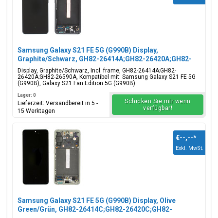
Samsung Galaxy S21 FE 5G (G990B) Display,
Graphite/Schwarz, GH82-26414A;GH82-26420A;GH82-
26590A
Display, Graphite/Schwarz, Incl. frame, GH82-26414A;GH82-
26420A;GH82-26590A, Kompatibel mit: Samsung Galaxy S21 FE 5G
(G990B), Galaxy S21 Fan Edition 5G (G990B)
Lager: 0
Schicken Sie mir wenn
Lieferzeit: Versandbereit in 5 -
verfügbar!
15 Werktagen
€--,--
*
Exkl. MwSt.
Samsung Galaxy S21 FE 5G (G990B) Display, Olive
Green/Grün, GH82-26414C;GH82-26420C;GH82-