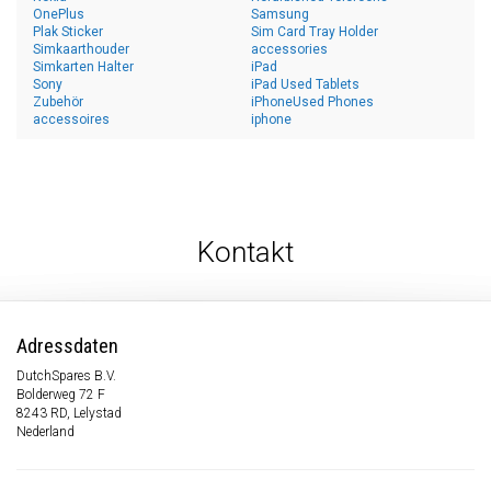
OnePlus
Samsung
Plak Sticker
Sim Card Tray Holder
Simkaarthouder
accessories
Simkarten Halter
iPad
Sony
iPad Used Tablets
Zubehör
iPhoneUsed Phones
accessoires
iphone
Kontakt
Adressdaten
DutchSpares B.V.
Bolderweg 72 F
8243 RD, Lelystad
Nederland