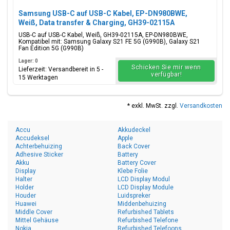
Samsung USB-C auf USB-C Kabel, EP-DN980BWE,
Weiß, Data transfer & Charging, GH39-02115A
USB-C auf USB-C Kabel, Weiß, GH39-02115A, EP-DN980BWE,
Kompatibel mit: Samsung Galaxy S21 FE 5G (G990B), Galaxy S21
Fan Edition 5G (G990B)
Lager: 0
Schicken Sie mir wenn
Lieferzeit: Versandbereit in 5 -
verfügbar!
15 Werktagen
* exkl. MwSt. zzgl.
Versandkosten
Accu
Akkudeckel
Accudeksel
Apple
Achterbehuizing
Back Cover
Adhesive Sticker
Battery
Akku
Battery Cover
Display
Klebe Folie
Halter
LCD Display Modul
Holder
LCD Display Module
Houder
Luidspreker
Huawei
Middenbehuizing
Middle Cover
Refurbished Tablets
Mittel Gehäuse
Refurbished Telefone
Nokia
Refurbished Telefoons