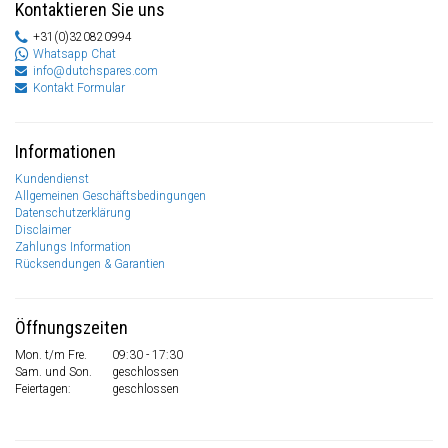
Kontaktieren Sie uns
+31(0)320820994
Whatsapp Chat
info@dutchspares.com
Kontakt Formular
Informationen
Kundendienst
Allgemeinen Geschäftsbedingungen
Datenschutzerklärung
Disclaimer
Zahlungs Information
Rücksendungen & Garantien
Öffnungszeiten
Mon. t/m Fre.
09:30 - 17:30
Sam. und Son.
geschlossen
Feiertagen:
geschlossen