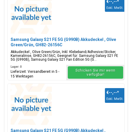
€--,--
*
Exkl. MwSt.
Samsung Galaxy S21 FE 5G (G990B) Akkudeckel , Olive
Green/Grün, GH82-26156C
Akkudeckel , Olive Green/Grün, Inkl. Klebeband/Adhesive/Sticker,
Kameralinse, GH82-26156C, Geeignet für: Samsung Galaxy S21 FE
5G (G990B), Samsung Galaxy S21 Fan Edition 5G (G...
Lager: 0
Schicken Sie mir wenn
Lieferzeit: Versandbereit in 5 -
verfügbar!
15 Werktagen
€--,--
*
Exkl. MwSt.
Samsung Galaxy S21 FE 5G (G990B) Akkudeckel ,