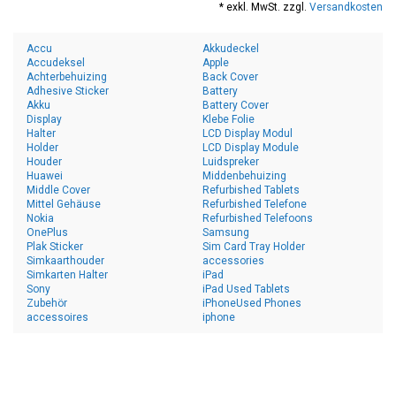
* exkl. MwSt. zzgl.
Versandkosten
Accu
Akkudeckel
Accudeksel
Apple
Achterbehuizing
Back Cover
Adhesive Sticker
Battery
Akku
Battery Cover
Display
Klebe Folie
Halter
LCD Display Modul
Holder
LCD Display Module
Houder
Luidspreker
Huawei
Middenbehuizing
Middle Cover
Refurbished Tablets
Mittel Gehäuse
Refurbished Telefone
Nokia
Refurbished Telefoons
OnePlus
Samsung
Plak Sticker
Sim Card Tray Holder
Simkaarthouder
accessories
Simkarten Halter
iPad
Sony
iPad Used Tablets
Zubehör
iPhoneUsed Phones
accessoires
iphone