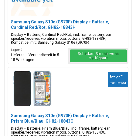
Samsung Galaxy S10e (G970F) Display + Batterie,
Cardinal Red/Rot, GH82-18843H
Display + Batterie, Cardinal Red/Rot, incl. frame, battery, ear
speaker/receiver, vibration motor, buttons, GH82-18843H,
Kompatibel mit: Samsung Galaxy S10e (G970F)
Lager: 0
Schicken Sie mir wenn
Lieferzeit: Versandbereit in 5 -
verfügbar!
15 Werktagen
€--,--
*
Exkl. MwSt.
Samsung Galaxy S10e (G970F) Display + Batterie,
Prism Blue/Blau, GH82-18843C
Display + Batterie, Prism Blue/Blau, incl. frame, battery, ear
speaker/receiver, vibration motor, buttons, GH82-18843C,