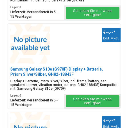
Kompatibel mit: Samsung Galaxy S10e (G970F)
Lager: 0
Schicken Sie mir wenn
Lieferzeit: Versandbereit in 5 -
verfügbar!
15 Werktagen
€--,--
*
Exkl. MwSt.
Samsung Galaxy S10e (G970F) Display + Batterie,
Prism Silver/Silber, GH82-18843F
Display + Batterie, Prism Silver/Silber, incl. frame, battery, ear
speaker/receiver, vibration motor, buttons, GH82-18843F, Kompatibel
mit: Samsung Galaxy S10e (G970F)
Lager: 0
Schicken Sie mir wenn
Lieferzeit: Versandbereit in 5 -
verfügbar!
15 Werktagen
€--,--
*
Exkl. MwSt.