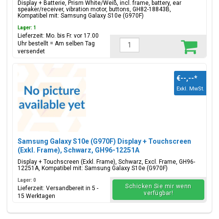
Display + Batterie, Prism White/Weiß, incl. frame, battery, ear
speaker/receiver, vibration motor, buttons, GH82-18843B,
Kompatibel mit: Samsung Galaxy S10e (G970F)
Lager: 1
Lieferzeit: Mo. bis Fr. vor 17.00
Uhr bestellt = Am selben Tag
versendet
€--,--
*
Exkl. MwSt.
Samsung Galaxy S10e (G970F) Display + Touchscreen
(Exkl. Frame), Schwarz, GH96-12251A
Display + Touchscreen (Exkl. Frame), Schwarz, Excl. Frame, GH96-
12251A, Kompatibel mit: Samsung Galaxy S10e (G970F)
Lager: 0
Schicken Sie mir wenn
Lieferzeit: Versandbereit in 5 -
verfügbar!
15 Werktagen