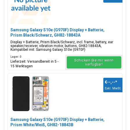
Samsung Galaxy S10e (G970F) Display + Batterie,
Prism Black/Schwarz, GH82-18843A
Display + Batterie, Prism Black/Schwarz, incl. frame, battery, ear
speaker/receiver, vibration motor, buttons, GH82-18843A,
Kompatibel mit: Samsung Galaxy S10e (G970F)
Lager: 0
Schicken Sie mir wenn
Lieferzeit: Versandbereit in 5 -
verfügbar!
15 Werktagen
€--,--
*
Exkl. MwSt.
Samsung Galaxy S10e (G970F) Display + Batterie,
Prism White/Weiß, GH82-18843B