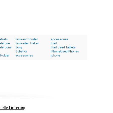
ablets
Simkaarthouder
accessories
elefone
Simkarten Halter
iPad
elefoons
Sony
iPad Used Tablets
Zubehör
iPhoneUsed Phones
 Holder
accessoires
iphone
elle Lieferung