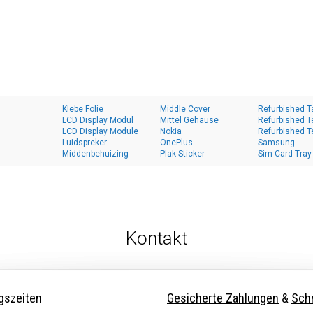
Klebe Folie
Middle Cover
Refurbished T
LCD Display Modul
Mittel Gehäuse
Refurbished T
LCD Display Module
Nokia
Refurbished T
Luidspreker
OnePlus
Samsung
Middenbehuizing
Plak Sticker
Sim Card Tray
Kontakt
gszeiten
Gesicherte Zahlungen
&
Schn