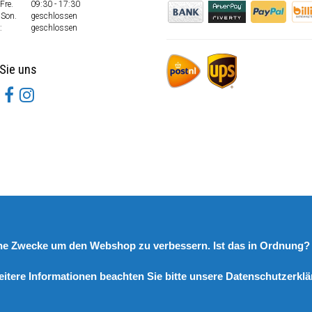
Fre.
09:30 - 17:30
 Son.
geschlossen
:
geschlossen
Sie uns
rne Zwecke um den Webshop zu verbessern. Ist das in Ordnung
eitere Informationen beachten Sie bitte unsere Datenschutzerklä
© Copyright 2026 DutchSpares B.V. - Design by
Webdinge.nl
DutchSpares B.V. word beoordeeld met
:
9,9
/
10
(
2541
Bewertungen) bij
Kiyoh.nl