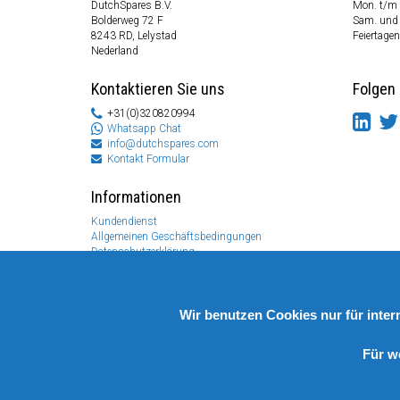
DutchSpares B.V.
Mon. t/m 
Bolderweg 72 F
Sam. und
8243 RD, Lelystad
Feiertagen
Nederland
Kontaktieren Sie uns
Folgen 
+31(0)320820994
Whatsapp Chat
info@dutchspares.com
Kontakt Formular
Informationen
Kundendienst
Allgemeinen Geschäftsbedingungen
Datenschutzerklärung
Disclaimer
Zahlungs Information
Rücksendungen & Garantien
Wir benutzen Cookies nur für inte
Für w