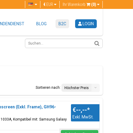
€
EUR
Ihr Warenkorb
(0)
NDENDIENST
BLOG
B2C
LOGIN
Sortieren nach:
Höchster Preis
screen (Exkl. Frame), GH96-
€--,--
*
Exkl. MwSt.
-11033A, Kompatibel mit: Samsung Galaxy