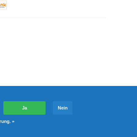
?
Ja
Nein
rung. »