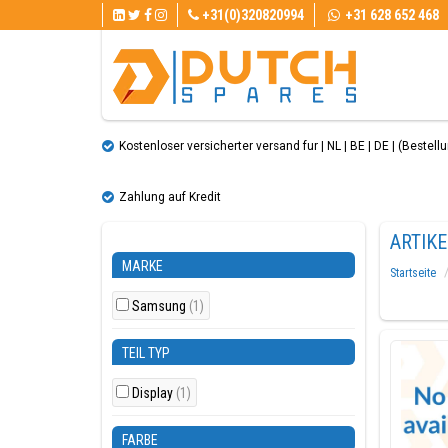
+31(0)320820994
+31 628 652 468
Kostenloser versicherter versand fur | NL | BE | DE | (Bestellun
Zahlung auf Kredit
ARTIK
MARKE
Startseite
Samsung
(1)
TEIL TYP
Display
(1)
FARBE