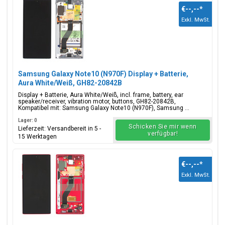
€--,--
*
Exkl. MwSt.
Samsung Galaxy Note10 (N970F) Display + Batterie,
Aura White/Weiß, GH82-20842B
Display + Batterie, Aura White/Weiß, incl. frame, battery, ear
speaker/receiver, vibration motor, buttons, GH82-20842B,
Kompatibel mit: Samsung Galaxy Note10 (N970F), Samsung ...
Lager: 0
Schicken Sie mir wenn
Lieferzeit: Versandbereit in 5 -
verfügbar!
15 Werktagen
€--,--
*
Exkl. MwSt.