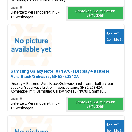
Samsung Galaxy Note 10 (N970F)
Lager: 0
Schicken Sie mir wenn
Lieferzeit: Versandbereit in 5 -
verfügbar!
15 Werktagen
€--,--
*
Exkl. MwSt.
Samsung Galaxy Note10 (N970F) Display + Batterie,
Aura Black/Schwarz, GH82-20842A
Display + Batterie, Aura Black/Schwarz, incl. frame, battery, ear
speaker/receiver, vibration motor, buttons, GH82-20842A,
Kompatibel mit: Samsung Galaxy Note10 (N970F), Samsu...
Lager: 0
Schicken Sie mir wenn
Lieferzeit: Versandbereit in 5 -
verfügbar!
15 Werktagen
€--,--
*
Exkl. MwSt.