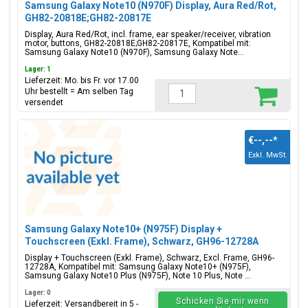
Samsung Galaxy Note10 (N970F) Display, Aura Red/Rot,
GH82-20818E;GH82-20817E
Display, Aura Red/Rot, incl. frame, ear speaker/receiver, vibration
motor, buttons, GH82-20818E;GH82-20817E, Kompatibel mit:
Samsung Galaxy Note10 (N970F), Samsung Galaxy Note...
Lager: 1
Lieferzeit: Mo. bis Fr. vor 17.00
Uhr bestellt = Am selben Tag
versendet
€--,--
*
Exkl. MwSt.
Samsung Galaxy Note10+ (N975F) Display +
Touchscreen (Exkl. Frame), Schwarz, GH96-12728A
Display + Touchscreen (Exkl. Frame), Schwarz, Excl. Frame, GH96-
12728A, Kompatibel mit: Samsung Galaxy Note10+ (N975F),
Samsung Galaxy Note10 Plus (N975F), Note 10 Plus, Note ...
Lager: 0
Schicken Sie mir wenn
Lieferzeit: Versandbereit in 5 -