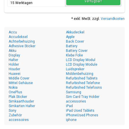
verfügbar!
15 Werktagen
* exkl. MwSt. zzgl.
Versandkosten
Accu
Akkudeckel
Accudeksel
Apple
Achterbehuizing
Back Cover
Adhesive Sticker
Battery
Akku
Battery Cover
Display
Klebe Folie
Halter
LCD Display Modul
Holder
LCD Display Module
Houder
Luidspreker
Huawei
Middenbehuizing
Middle Cover
Refurbished Tablets
Mittel Gehäuse
Refurbished Telefone
Nokia
Refurbished Telefoons
OnePlus
Samsung
Plak Sticker
Sim Card Tray Holder
Simkaarthouder
accessories
Simkarten Halter
iPad
Sony
iPad Used Tablets
Zubehör
iPhoneUsed Phones
accessoires
iphone