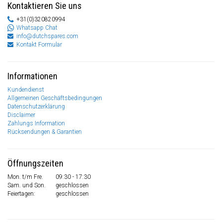
Kontaktieren Sie uns
+31(0)320820994
Whatsapp Chat
info@dutchspares.com
Kontakt Formular
Informationen
Kundendienst
Allgemeinen Geschäftsbedingungen
Datenschutzerklärung
Disclaimer
Zahlungs Information
Rücksendungen & Garantien
Öffnungszeiten
Mon. t/m Fre.
09:30 - 17:30
Sam. und Son.
geschlossen
Feiertagen:
geschlossen