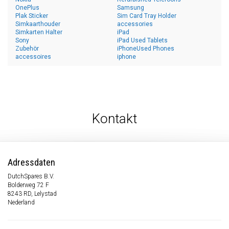
OnePlus
Samsung
Plak Sticker
Sim Card Tray Holder
Simkaarthouder
accessories
Simkarten Halter
iPad
Sony
iPad Used Tablets
Zubehör
iPhoneUsed Phones
accessoires
iphone
Kontakt
Adressdaten
DutchSpares B.V.
Bolderweg 72 F
8243 RD, Lelystad
Nederland