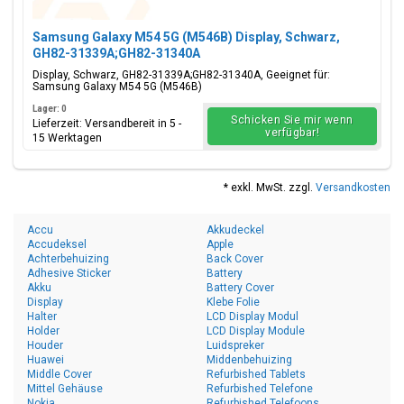
Samsung Galaxy M54 5G (M546B) Display, Schwarz,
GH82-31339A;GH82-31340A
Display, Schwarz, GH82-31339A;GH82-31340A, Geeignet für:
Samsung Galaxy M54 5G (M546B)
Lager: 0
Schicken Sie mir wenn
Lieferzeit: Versandbereit in 5 -
verfügbar!
15 Werktagen
* exkl. MwSt. zzgl.
Versandkosten
Accu
Akkudeckel
Accudeksel
Apple
Achterbehuizing
Back Cover
Adhesive Sticker
Battery
Akku
Battery Cover
Display
Klebe Folie
Halter
LCD Display Modul
Holder
LCD Display Module
Houder
Luidspreker
Huawei
Middenbehuizing
Middle Cover
Refurbished Tablets
Mittel Gehäuse
Refurbished Telefone
Nokia
Refurbished Telefoons