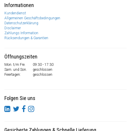
Informationen
Kundendienst
Allgemeinen Geschäftsbedingungen
Datenschutzerklärung
Disclaimer
Zahlungs Information
Rücksendungen & Garantien
Öffnungszeiten
Mon. t/m Fre.
09:30 - 17:30
Sam. und Son.
geschlossen
Feiertagen:
geschlossen
Folgen Sie uns
Gesicherte Zahlungen
&
Schnelle Lieferung