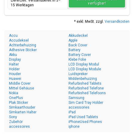
Lieferzeit: Versandbereit in 5 -
verfügbar!
15 Werktagen
* exkl. MwSt. zzgl.
Versandkosten
Accu
Akkudeckel
Accudeksel
Apple
Achterbehuizing
Back Cover
Adhesive Sticker
Battery
Akku
Battery Cover
Display
Klebe Folie
Halter
LCD Display Modul
Holder
LCD Display Module
Houder
Luidspreker
Huawei
Middenbehuizing
Middle Cover
Refurbished Tablets
Mittel Gehäuse
Refurbished Telefone
Nokia
Refurbished Telefoons
OnePlus
Samsung
Plak Sticker
Sim Card Tray Holder
Simkaarthouder
accessories
Simkarten Halter
iPad
Sony
iPad Used Tablets
Zubehör
iPhoneUsed Phones
accessoires
iphone