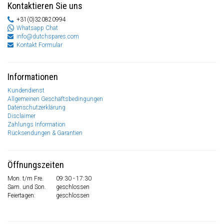
Kontaktieren Sie uns
+31(0)320820994
Whatsapp Chat
info@dutchspares.com
Kontakt Formular
Informationen
Kundendienst
Allgemeinen Geschäftsbedingungen
Datenschutzerklärung
Disclaimer
Zahlungs Information
Rücksendungen & Garantien
Öffnungszeiten
Mon. t/m Fre.
09:30 - 17:30
Sam. und Son.
geschlossen
Feiertagen:
geschlossen