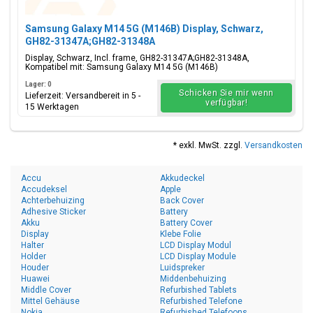
Samsung Galaxy M14 5G (M146B) Display, Schwarz,
GH82-31347A;GH82-31348A
Display, Schwarz, Incl. frame, GH82-31347A;GH82-31348A,
Kompatibel mit: Samsung Galaxy M14 5G (M146B)
Lager: 0
Schicken Sie mir wenn
Lieferzeit: Versandbereit in 5 -
verfügbar!
15 Werktagen
* exkl. MwSt. zzgl.
Versandkosten
Accu
Akkudeckel
Accudeksel
Apple
Achterbehuizing
Back Cover
Adhesive Sticker
Battery
Akku
Battery Cover
Display
Klebe Folie
Halter
LCD Display Modul
Holder
LCD Display Module
Houder
Luidspreker
Huawei
Middenbehuizing
Middle Cover
Refurbished Tablets
Mittel Gehäuse
Refurbished Telefone
Nokia
Refurbished Telefoons