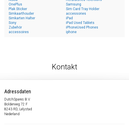
OnePlus
Samsung
Plak Sticker
Sim Card Tray Holder
Simkaarthouder
accessories
Simkarten Halter
iPad
Sony
iPad Used Tablets
Zubehör
iPhoneUsed Phones
accessoires
iphone
Kontakt
Adressdaten
DutchSpares B.V.
Bolderweg 72 F
8243 RD, Lelystad
Nederland