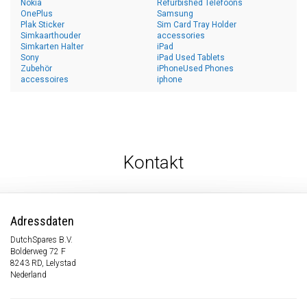
Nokia
Refurbished Telefoons
OnePlus
Samsung
Plak Sticker
Sim Card Tray Holder
Simkaarthouder
accessories
Simkarten Halter
iPad
Sony
iPad Used Tablets
Zubehör
iPhoneUsed Phones
accessoires
iphone
Kontakt
Adressdaten
DutchSpares B.V.
Bolderweg 72 F
8243 RD, Lelystad
Nederland