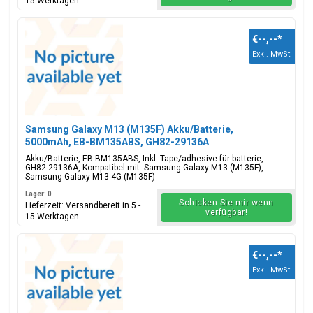
15 Werktagen
€--,--
*
Exkl. MwSt.
Samsung Galaxy M13 (M135F) Akku/Batterie,
5000mAh, EB-BM135ABS, GH82-29136A
Akku/Batterie, EB-BM135ABS, Inkl. Tape/adhesive für batterie,
GH82-29136A, Kompatibel mit: Samsung Galaxy M13 (M135F),
Samsung Galaxy M13 4G (M135F)
Lager: 0
Schicken Sie mir wenn
Lieferzeit: Versandbereit in 5 -
verfügbar!
15 Werktagen
€--,--
*
Exkl. MwSt.