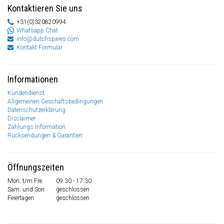
Kontaktieren Sie uns
+31(0)320820994
Whatsapp Chat
info@dutchspares.com
Kontakt Formular
Informationen
Kundendienst
Allgemeinen Geschäftsbedingungen
Datenschutzerklärung
Disclaimer
Zahlungs Information
Rücksendungen & Garantien
Öffnungszeiten
Mon. t/m Fre.
09:30 - 17:30
Sam. und Son.
geschlossen
Feiertagen:
geschlossen