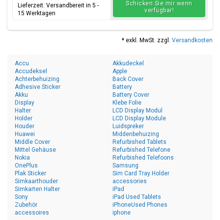
Schicken Sie mir wenn
Lieferzeit: Versandbereit in 5 -
verfügbar!
15 Werktagen
* exkl. MwSt. zzgl.
Versandkosten
Accu
Akkudeckel
Accudeksel
Apple
Achterbehuizing
Back Cover
Adhesive Sticker
Battery
Akku
Battery Cover
Display
Klebe Folie
Halter
LCD Display Modul
Holder
LCD Display Module
Houder
Luidspreker
Huawei
Middenbehuizing
Middle Cover
Refurbished Tablets
Mittel Gehäuse
Refurbished Telefone
Nokia
Refurbished Telefoons
OnePlus
Samsung
Plak Sticker
Sim Card Tray Holder
Simkaarthouder
accessories
Simkarten Halter
iPad
Sony
iPad Used Tablets
Zubehör
iPhoneUsed Phones
accessoires
iphone