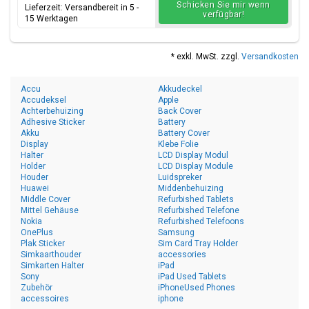
Schicken Sie mir wenn
Lieferzeit: Versandbereit in 5 -
verfügbar!
15 Werktagen
* exkl. MwSt. zzgl.
Versandkosten
Accu
Akkudeckel
Accudeksel
Apple
Achterbehuizing
Back Cover
Adhesive Sticker
Battery
Akku
Battery Cover
Display
Klebe Folie
Halter
LCD Display Modul
Holder
LCD Display Module
Houder
Luidspreker
Huawei
Middenbehuizing
Middle Cover
Refurbished Tablets
Mittel Gehäuse
Refurbished Telefone
Nokia
Refurbished Telefoons
OnePlus
Samsung
Plak Sticker
Sim Card Tray Holder
Simkaarthouder
accessories
Simkarten Halter
iPad
Sony
iPad Used Tablets
Zubehör
iPhoneUsed Phones
accessoires
iphone