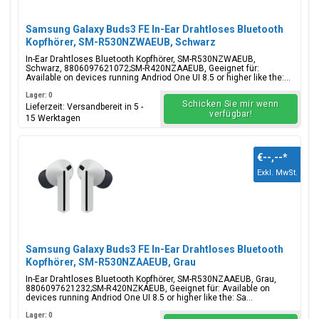
Samsung Galaxy Buds3 FE In-Ear Drahtloses Bluetooth
Kopfhörer, SM-R530NZWAEUB, Schwarz
In-Ear Drahtloses Bluetooth Kopfhörer, SM-R530NZWAEUB,
Schwarz, 8806097621072;SM-R420NZAAEUB, Geeignet für:
Available on devices running Andriod One UI 8.5 or higher like the:...
Lager: 0
Schicken Sie mir wenn
Lieferzeit: Versandbereit in 5 -
verfügbar!
15 Werktagen
€--,--
*
Exkl. MwSt.
Samsung Galaxy Buds3 FE In-Ear Drahtloses Bluetooth
Kopfhörer, SM-R530NZAAEUB, Grau
In-Ear Drahtloses Bluetooth Kopfhörer, SM-R530NZAAEUB, Grau,
8806097621232;SM-R420NZKAEUB, Geeignet für: Available on
devices running Andriod One UI 8.5 or higher like the: Sa...
Lager: 0