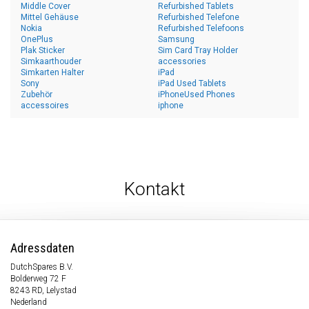
Middle Cover
Refurbished Tablets
Mittel Gehäuse
Refurbished Telefone
Nokia
Refurbished Telefoons
OnePlus
Samsung
Plak Sticker
Sim Card Tray Holder
Simkaarthouder
accessories
Simkarten Halter
iPad
Sony
iPad Used Tablets
Zubehör
iPhoneUsed Phones
accessoires
iphone
Kontakt
Adressdaten
DutchSpares B.V.
Bolderweg 72 F
8243 RD, Lelystad
Nederland