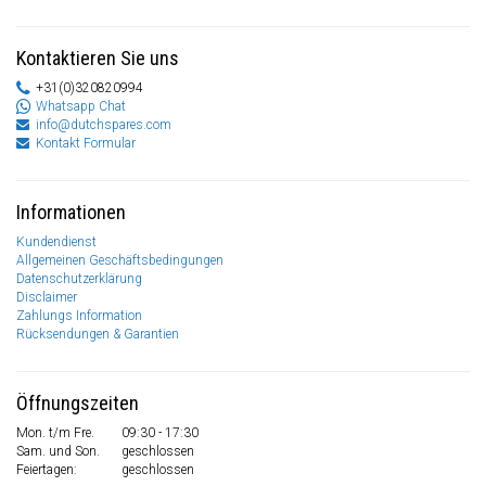
Kontaktieren Sie uns
+31(0)320820994
Whatsapp Chat
info@dutchspares.com
Kontakt Formular
Informationen
Kundendienst
Allgemeinen Geschäftsbedingungen
Datenschutzerklärung
Disclaimer
Zahlungs Information
Rücksendungen & Garantien
Öffnungszeiten
Mon. t/m Fre.
09:30 - 17:30
Sam. und Son.
geschlossen
Feiertagen:
geschlossen