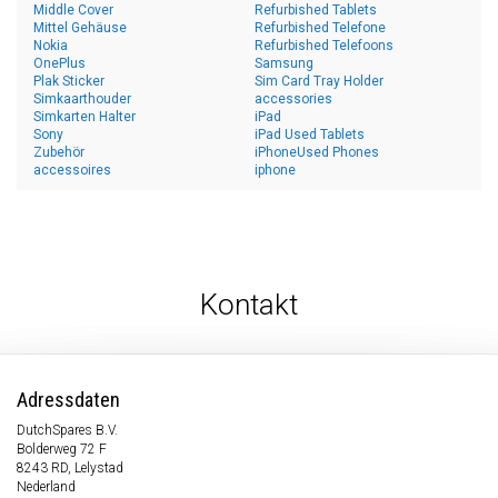
Middle Cover
Refurbished Tablets
Mittel Gehäuse
Refurbished Telefone
Nokia
Refurbished Telefoons
OnePlus
Samsung
Plak Sticker
Sim Card Tray Holder
Simkaarthouder
accessories
Simkarten Halter
iPad
Sony
iPad Used Tablets
Zubehör
iPhoneUsed Phones
accessoires
iphone
Kontakt
Adressdaten
DutchSpares B.V.
Bolderweg 72 F
8243 RD, Lelystad
Nederland