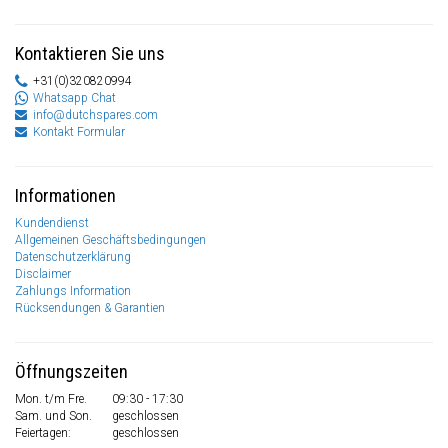
Kontaktieren Sie uns
+31(0)320820994
Whatsapp Chat
info@dutchspares.com
Kontakt Formular
Informationen
Kundendienst
Allgemeinen Geschäftsbedingungen
Datenschutzerklärung
Disclaimer
Zahlungs Information
Rücksendungen & Garantien
Öffnungszeiten
Mon. t/m Fre.
09:30 - 17:30
Sam. und Son.
geschlossen
Feiertagen:
geschlossen