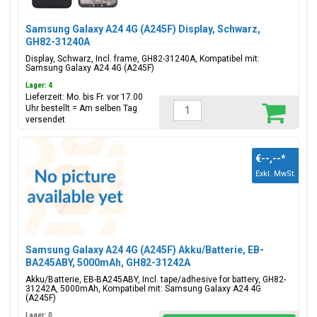
Samsung Galaxy A24 4G (A245F) Display, Schwarz,
GH82-31240A
Display, Schwarz, Incl. frame, GH82-31240A, Kompatibel mit:
Samsung Galaxy A24 4G (A245F)
Lager: 4
Lieferzeit: Mo. bis Fr. vor 17.00
Uhr bestellt = Am selben Tag
versendet
€--,--
*
Exkl. MwSt.
Samsung Galaxy A24 4G (A245F) Akku/Batterie, EB-
BA245ABY, 5000mAh, GH82-31242A
Akku/Batterie, EB-BA245ABY, Incl. tape/adhesive for battery, GH82-
31242A, 5000mAh, Kompatibel mit: Samsung Galaxy A24 4G
(A245F)
Lager: 0