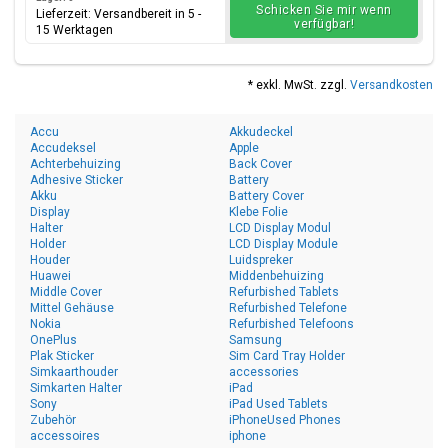
Schicken Sie mir wenn
Lieferzeit: Versandbereit in 5 -
verfügbar!
15 Werktagen
* exkl. MwSt. zzgl.
Versandkosten
Accu
Akkudeckel
Accudeksel
Apple
Achterbehuizing
Back Cover
Adhesive Sticker
Battery
Akku
Battery Cover
Display
Klebe Folie
Halter
LCD Display Modul
Holder
LCD Display Module
Houder
Luidspreker
Huawei
Middenbehuizing
Middle Cover
Refurbished Tablets
Mittel Gehäuse
Refurbished Telefone
Nokia
Refurbished Telefoons
OnePlus
Samsung
Plak Sticker
Sim Card Tray Holder
Simkaarthouder
accessories
Simkarten Halter
iPad
Sony
iPad Used Tablets
Zubehör
iPhoneUsed Phones
accessoires
iphone