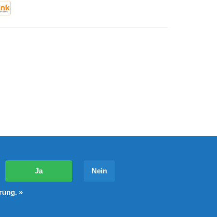
?
Ja
Nein
rung. »