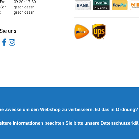
Fre.
09:30 - 17:30
 Son.
geschlossen
:
geschlossen
Sie uns
rne Zwecke um den Webshop zu verbessern. Ist das in Ordnung
eitere Informationen beachten Sie bitte unsere Datenschutzerklä
© Copyright 2026 DutchSpares B.V. - Design by
Webdinge.nl
DutchSpares B.V. word beoordeeld met
:
9,9
/
10
(
2541
Bewertungen) bij
Kiyoh.nl