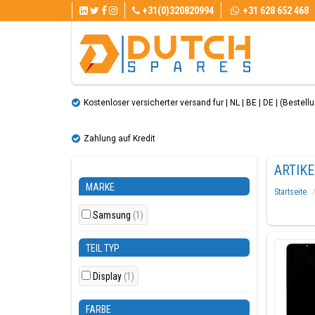
+31(0)320820994
+31 628 652 468
Kostenloser versicherter versand fur | NL | BE | DE | (Bestellun
Zahlung auf Kredit
ARTIK
MARKE
Startseite
Samsung
(1)
TEIL TYP
Display
(1)
FARBE