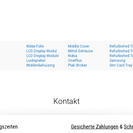
Klebe Folie
Middle Cover
Refurbished T
LCD Display Modul
Mittel Gehäuse
Refurbished T
LCD Display Module
Nokia
Refurbished T
Luidspreker
OnePlus
Samsung
Middenbehuizing
Plak Sticker
Sim Card Tray
Kontakt
gszeiten
Gesicherte Zahlungen
&
Schn