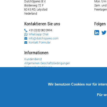
DutchSpares B.V.
Mon. t/m 
Bolderweg 72 F
Sam. und
8243 RD, Lelystad
Feiertagen
Nederland
Kontaktieren Sie uns
Folgen 
+31(0)320820994
Whatsapp Chat
info@dutchspares.com
Kontakt Formular
Informationen
Kundendienst
Allgemeinen Geschäftsbedingungen
Datenschutzerklärung
Disclaimer
Zahlungs Information
Rücksendungen & Garantien
Wir benutzen Cookies nur für inte
Für w