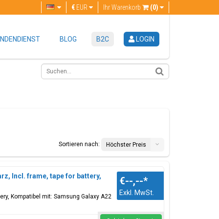
€
EUR
Ihr Warenkorb
(0)
NDENDIENST
BLOG
B2C
LOGIN
Sortieren nach:
Höchster Preis
, Incl. frame, tape for battery,
€--,--
*
Exkl. MwSt.
ttery, Kompatibel mit: Samsung Galaxy A22