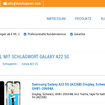
info@dutchspares.com
IMPRESSUM
PRODUKTE
KU
gen ab € 99, ​​-)
Professionelle Kundenservice
Garantie
EL MIT SCHLAGWORT GALAXY A22 5G
Schlagworte
Galaxy A22 5G
Samsung Galaxy A22 5G (A226B) Display, Schwarz
GH81-20694A
Display, Schwarz, GH81-20694A, Incl. frame, tape for ba
5G (A226B)