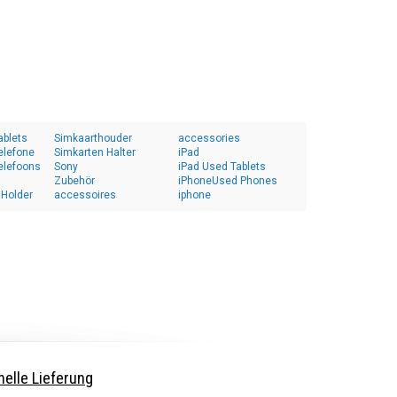
ablets
Simkaarthouder
accessories
elefone
Simkarten Halter
iPad
elefoons
Sony
iPad Used Tablets
Zubehör
iPhoneUsed Phones
 Holder
accessoires
iphone
elle Lieferung