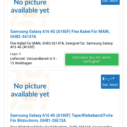
Exkl. MwSt.
Samsung Galaxy A16 4G (A165F) Flex Kabel Für MAIN,
GH82-36147A
Flex Kabel Für MAIN, GH82-36147A, Geeignet für: Samsung Galaxy
A16 4G (A165F)
Lager: 0
Schicken Sie mir wenn
Lieferzeit: Versandbereit in 5 -
verfügbar!
15 Werktagen
€--,--
*
Exkl. MwSt.
Samsung Galaxy A16 4G (A165F) Tape/Klebeband/Folie
Für Bildschirm, GH81-26513A