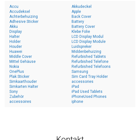
Accu
Akkudeckel
Accudeksel
Apple
Achterbehuizing
Back Cover
Adhesive Sticker
Battery
Akku
Battery Cover
Display
Klebe Folie
Halter
LCD Display Modul
Holder
LCD Display Module
Houder
Luidspreker
Huawei
Middenbehuizing
Middle Cover
Refurbished Tablets
Mittel Gehäuse
Refurbished Telefone
Nokia
Refurbished Telefoons
OnePlus
Samsung
Plak Sticker
Sim Card Tray Holder
Simkaarthouder
accessories
Simkarten Halter
iPad
Sony
iPad Used Tablets
Zubehör
iPhoneUsed Phones
accessoires
iphone
Kontakt