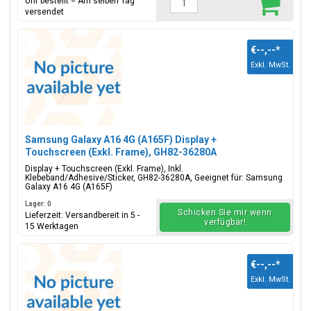
Uhr bestellt = Am selben Tag
versendet
€--,--
*
Exkl. MwSt.
Samsung Galaxy A16 4G (A165F) Display +
Touchscreen (Exkl. Frame), GH82-36280A
Display + Touchscreen (Exkl. Frame), Inkl.
Klebeband/Adhesive/Sticker, GH82-36280A, Geeignet für: Samsung
Galaxy A16 4G (A165F)
Lager: 0
Schicken Sie mir wenn
Lieferzeit: Versandbereit in 5 -
verfügbar!
15 Werktagen
€--,--
*
Exkl. MwSt.