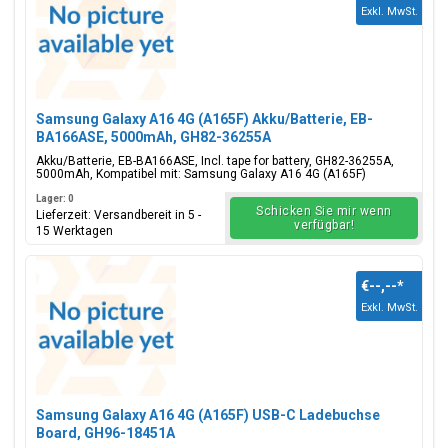
Exkl. MwSt.
Samsung Galaxy A16 4G (A165F) Akku/Batterie, EB-
BA166ASE, 5000mAh, GH82-36255A
Akku/Batterie, EB-BA166ASE, Incl. tape for battery, GH82-36255A,
5000mAh, Kompatibel mit: Samsung Galaxy A16 4G (A165F)
Lager: 0
Schicken Sie mir wenn
Lieferzeit: Versandbereit in 5 -
verfügbar!
15 Werktagen
€--,--
*
Exkl. MwSt.
Samsung Galaxy A16 4G (A165F) USB-C Ladebuchse
Board, GH96-18451A