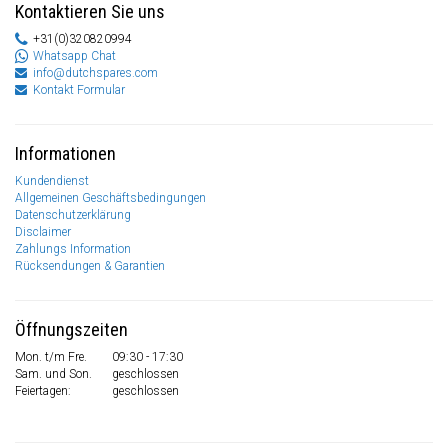
Kontaktieren Sie uns
+31(0)320820994
Whatsapp Chat
info@dutchspares.com
Kontakt Formular
Informationen
Kundendienst
Allgemeinen Geschäftsbedingungen
Datenschutzerklärung
Disclaimer
Zahlungs Information
Rücksendungen & Garantien
Öffnungszeiten
Mon. t/m Fre.
09:30 - 17:30
Sam. und Son.
geschlossen
Feiertagen:
geschlossen