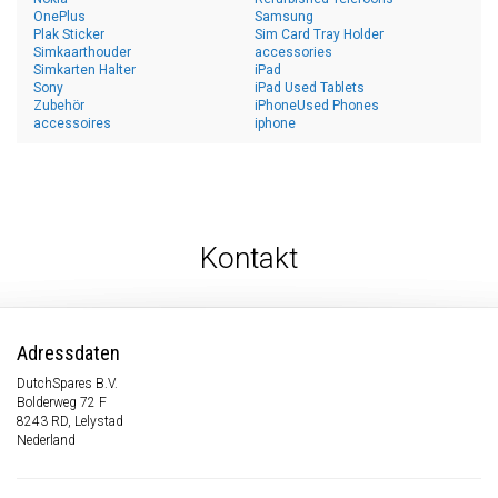
OnePlus
Samsung
Plak Sticker
Sim Card Tray Holder
Simkaarthouder
accessories
Simkarten Halter
iPad
Sony
iPad Used Tablets
Zubehör
iPhoneUsed Phones
accessoires
iphone
Kontakt
Adressdaten
DutchSpares B.V.
Bolderweg 72 F
8243 RD, Lelystad
Nederland