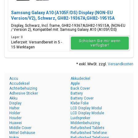
Samsung Galaxy A10 (A105F/DS) Display (NON-EU
Version/V2), Schwarz, GH82-19367A;GH82-19515A
Display, Schwarz, Incl. frame, GH82-19367A;GH82-19515A, (NON-EU
/ Version 2), Kompatibel mit: Samsung Galaxy A10 (A105F/DS)
Lager: 0
Schicken Sie mir wenn
Lieferzeit: Versandbereit in 5 -
verfügbar!
15 Werktagen
* exkl. MwSt. zzgl.
Versandkosten
Accu
Akkudeckel
Accudeksel
Apple
Achterbehuizing
Back Cover
Adhesive Sticker
Battery
Akku
Battery Cover
Display
Klebe Folie
Halter
LCD Display Modul
Holder
LCD Display Module
Houder
Luidspreker
Huawei
Middenbehuizing
Middle Cover
Refurbished Tablets
Mittel Gehäuse
Refurbished Telefone
Nokia
Refurbished Telefoons