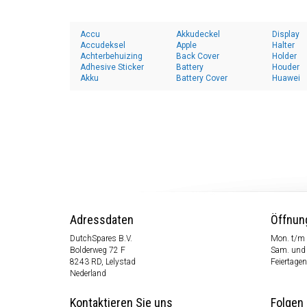
Accu
Akkudeckel
Display
Accudeksel
Apple
Halter
Achterbehuizing
Back Cover
Holder
Adhesive Sticker
Battery
Houder
Akku
Battery Cover
Huawei
Adressdaten
Öffnun
DutchSpares B.V.
Mon. t/m 
Bolderweg 72 F
Sam. und
8243 RD, Lelystad
Feiertagen
Nederland
Kontaktieren Sie uns
Folgen 