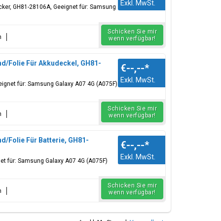
Exkl. MwSt.
icker, GH81-28106A, Geeignet für: Samsung
Schicken Sie mir
n
wenn verfügbar!
d/Folie Für Akkudeckel, GH81-
€--,--
*
Exkl. MwSt.
eignet für: Samsung Galaxy A07 4G (A075F)
Schicken Sie mir
n
wenn verfügbar!
/Folie Für Batterie, GH81-
€--,--
*
Exkl. MwSt.
net für: Samsung Galaxy A07 4G (A075F)
Schicken Sie mir
n
wenn verfügbar!