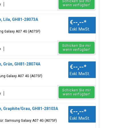
Schicken Sie mir
n
wenn verfügbar!
, Lila, GH81-28073A
€--,--
*
Exkl. MwSt.
ung Galaxy A07 4G (A075F)
Schicken Sie mir
n
wenn verfügbar!
e, Grün, GH81-28074A
€--,--
*
Exkl. MwSt.
sung Galaxy A07 4G (A075F)
Schicken Sie mir
n
wenn verfügbar!
e, Graphite/Grau, GH81-28103A
€--,--
*
Exkl. MwSt.
für: Samsung Galaxy A07 4G (A075F)