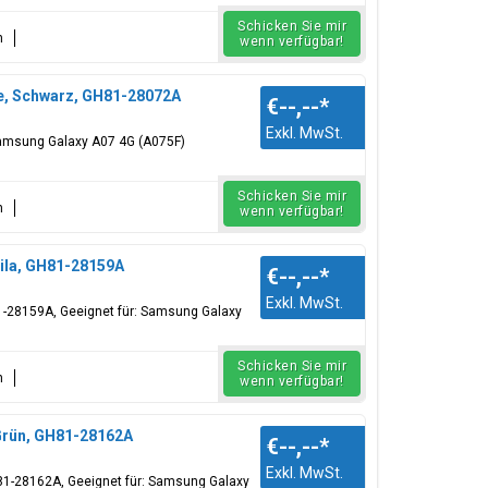
Schicken Sie mir
n
wenn verfügbar!
e, Schwarz, GH81-28072A
€--,--
*
Exkl. MwSt.
Samsung Galaxy A07 4G (A075F)
Schicken Sie mir
n
wenn verfügbar!
Lila, GH81-28159A
€--,--
*
Exkl. MwSt.
H81-28159A, Geeignet für: Samsung Galaxy
Schicken Sie mir
n
wenn verfügbar!
Grün, GH81-28162A
€--,--
*
Exkl. MwSt.
H81-28162A, Geeignet für: Samsung Galaxy