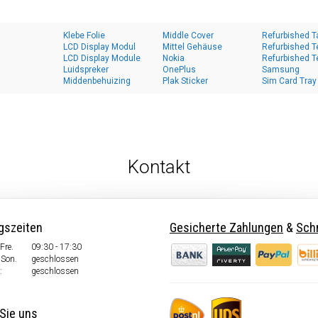
Klebe Folie
Middle Cover
Refurbished T
LCD Display Modul
Mittel Gehäuse
Refurbished T
LCD Display Module
Nokia
Refurbished T
Luidspreker
OnePlus
Samsung
Middenbehuizing
Plak Sticker
Sim Card Tray
Kontakt
gszeiten
Gesicherte Zahlungen
&
Schn
Fre.
09:30 - 17:30
 Son.
geschlossen
:
geschlossen
Sie uns