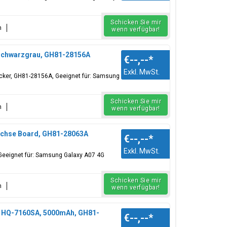
Schicken Sie mir
n
wenn verfügbar!
 Schwarzgrau, GH81-28156A
€--,--
*
Exkl. MwSt.
icker, GH81-28156A, Geeignet für: Samsung
Schicken Sie mir
n
wenn verfügbar!
uchse Board, GH81-28063A
€--,--
*
Exkl. MwSt.
Geeignet für: Samsung Galaxy A07 4G
Schicken Sie mir
n
wenn verfügbar!
, HQ-7160SA, 5000mAh, GH81-
€--,--
*