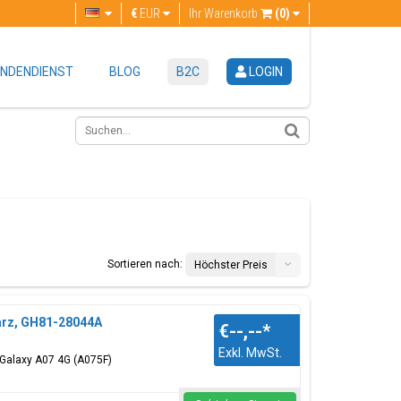
€
EUR
Ihr Warenkorb
(0)
NDENDIENST
BLOG
B2C
LOGIN
Sortieren nach:
Höchster Preis
arz, GH81-28044A
€--,--
*
Exkl. MwSt.
 Galaxy A07 4G (A075F)