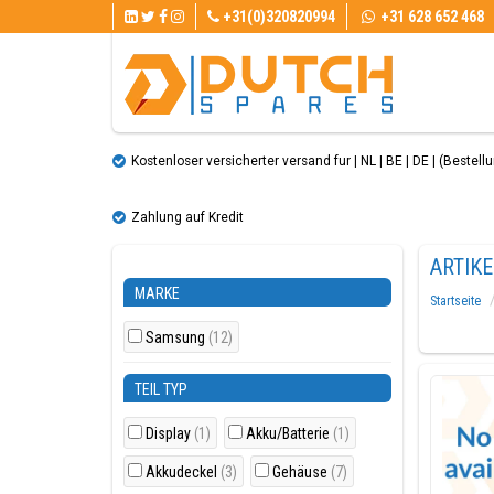
+31(0)320820994
+31 628 652 468
Kostenloser versicherter versand fur | NL | BE | DE | (Bestellun
Zahlung auf Kredit
ARTIK
MARKE
Startseite
Samsung
(12)
TEIL TYP
Display
(1)
Akku/Batterie
(1)
Akkudeckel
(3)
Gehäuse
(7)