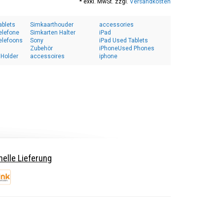
* exkl. MwSt. zzgl.
Versandkosten
ablets
Simkaarthouder
accessories
elefone
Simkarten Halter
iPad
elefoons
Sony
iPad Used Tablets
Zubehör
iPhoneUsed Phones
 Holder
accessoires
iphone
elle Lieferung