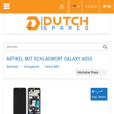
(0)
€
EUR
ARTIKEL MIT SCHLAGWORT GALAXY A05S
Startseite
Schlagworte
Galaxy A05s
Höchster Preis
€--,--
*
Exkl. MwSt.