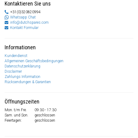
Kontaktieren Sie uns
+31(0)320820994
Whatsapp Chat
info@dutchspares.com
Kontakt Formular
Informationen
Kundendienst
Allgemeinen Geschäftsbedingungen
Datenschutzerklärung
Disclaimer
Zahlungs Information
Rücksendungen & Garantien
Öffnungszeiten
Mon. t/m Fre.
09:30 - 17:30
Sam. und Son.
geschlossen
Feiertagen:
geschlossen