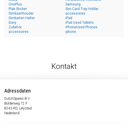
OnePlus
Samsung
Plak Sticker
Sim Card Tray Holder
Simkaarthouder
accessories
Simkarten Halter
iPad
Sony
iPad Used Tablets
Zubehör
iPhoneUsed Phones
accessoires
iphone
Kontakt
Adressdaten
DutchSpares B.V.
Bolderweg 72 F
8243 RD, Lelystad
Nederland