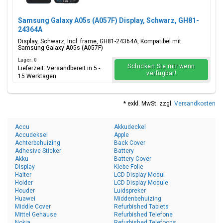
Samsung Galaxy A05s (A057F) Display, Schwarz, GH81-
24364A
Display, Schwarz, Incl. frame, GH81-24364A, Kompatibel mit:
Samsung Galaxy A05s (A057F)
Lager: 0
Schicken Sie mir wenn
Lieferzeit: Versandbereit in 5 -
verfügbar!
15 Werktagen
* exkl. MwSt. zzgl.
Versandkosten
Accu
Akkudeckel
Accudeksel
Apple
Achterbehuizing
Back Cover
Adhesive Sticker
Battery
Akku
Battery Cover
Display
Klebe Folie
Halter
LCD Display Modul
Holder
LCD Display Module
Houder
Luidspreker
Huawei
Middenbehuizing
Middle Cover
Refurbished Tablets
Mittel Gehäuse
Refurbished Telefone
Nokia
Refurbished Telefoons