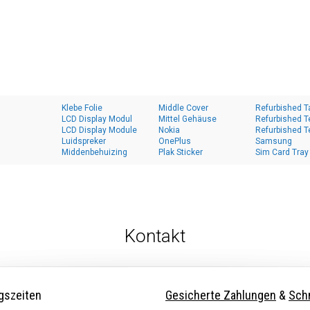
Klebe Folie
Middle Cover
Refurbished T
LCD Display Modul
Mittel Gehäuse
Refurbished T
LCD Display Module
Nokia
Refurbished T
Luidspreker
OnePlus
Samsung
Middenbehuizing
Plak Sticker
Sim Card Tray
Kontakt
gszeiten
Gesicherte Zahlungen
&
Schn