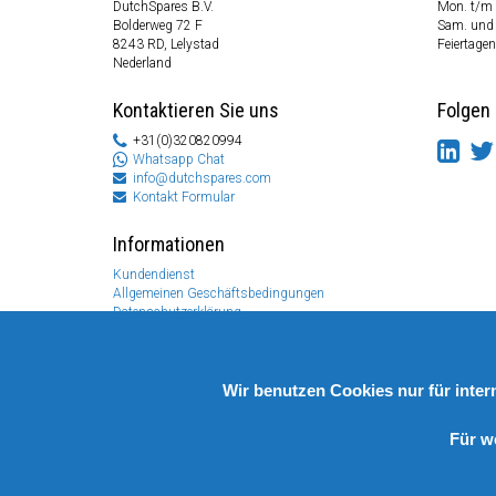
DutchSpares B.V.
Mon. t/m 
Bolderweg 72 F
Sam. und
8243 RD, Lelystad
Feiertagen
Nederland
Kontaktieren Sie uns
Folgen 
+31(0)320820994
Whatsapp Chat
info@dutchspares.com
Kontakt Formular
Informationen
Kundendienst
Allgemeinen Geschäftsbedingungen
Datenschutzerklärung
Disclaimer
Zahlungs Information
Rücksendungen & Garantien
Wir benutzen Cookies nur für inte
Für w