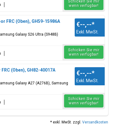
Schicken Sie mir
n
wenn verfügbar!
voor FRC (Oben), GH59-15986A
€--,--
*
Exkl. MwSt.
 Samsung Galaxy S26 Ultra (S948B)
Schicken Sie mir
n
wenn verfügbar!
r FRC (Oben), GH82-40017A
€--,--
*
Exkl. MwSt.
: Samsung Galaxy A27 (A276B), Samsung
Schicken Sie mir
n
wenn verfügbar!
* exkl. MwSt. zzgl.
Versandkosten