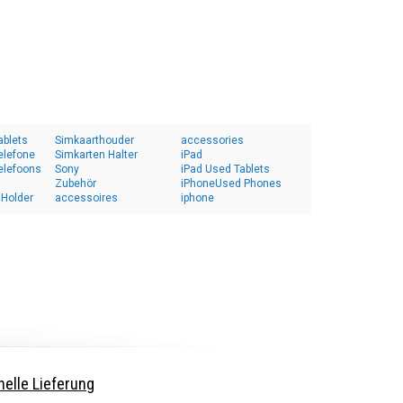
ablets
Simkaarthouder
accessories
elefone
Simkarten Halter
iPad
elefoons
Sony
iPad Used Tablets
Zubehör
iPhoneUsed Phones
 Holder
accessoires
iphone
elle Lieferung