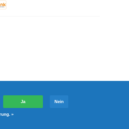
?
Ja
Nein
rung. »