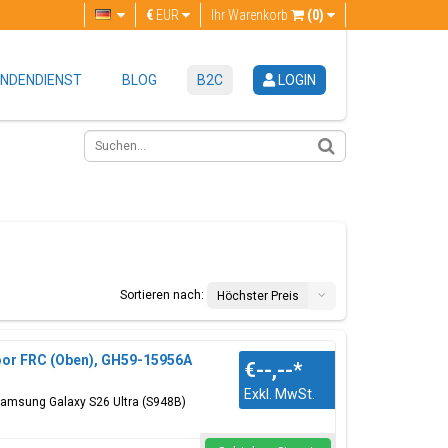
€
EUR
Ihr Warenkorb
(0)
NDENDIENST
BLOG
B2C
LOGIN
Sortieren nach:
Höchster Preis
voor FRC (Oben), GH59-15956A
€--,--
*
Exkl. MwSt.
 Samsung Galaxy S26 Ultra (S948B)