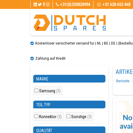
+31(0)320820994
+31 628 652 468
Kostenloser versicherter versand fur | NL | BE | DE | (Bestellun
Zahlung auf Kredit
ARTIK
MARKE
Startseite
Samsung
(3)
TEIL TYP
Konnektor
(3)
Sonstige
(3)
QUALITÄT