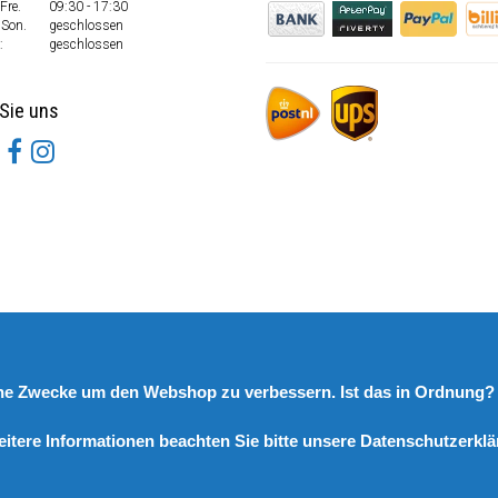
Fre.
09:30 - 17:30
 Son.
geschlossen
:
geschlossen
Sie uns
rne Zwecke um den Webshop zu verbessern. Ist das in Ordnung
eitere Informationen beachten Sie bitte unsere Datenschutzerklä
© Copyright 2026 DutchSpares B.V. - Design by
Webdinge.nl
DutchSpares B.V. word beoordeeld met
:
9,9
/
10
(
2541
Bewertungen) bij
Kiyoh.nl