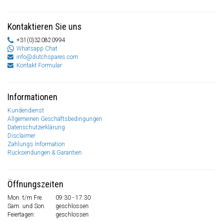
Kontaktieren Sie uns
+31(0)320820994
Whatsapp Chat
info@dutchspares.com
Kontakt Formular
Informationen
Kundendienst
Allgemeinen Geschäftsbedingungen
Datenschutzerklärung
Disclaimer
Zahlungs Information
Rücksendungen & Garantien
Öffnungszeiten
Mon. t/m Fre.
09:30 - 17:30
Sam. und Son.
geschlossen
Feiertagen:
geschlossen