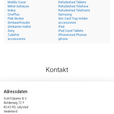
Middle Cover
Refurbished Tablets
Mittel Gehäuse
Refurbished Telefone
Nokia
Refurbished Telefoons
OnePlus
Samsung
Plak Sticker
Sim Card Tray Holder
Simkaarthouder
accessories
Simkarten Halter
iPad
Sony
iPad Used Tablets
Zubehör
iPhoneUsed Phones
accessoires
iphone
Kontakt
Adressdaten
DutchSpares B.V.
Bolderweg 72 F
8243 RD, Lelystad
Nederland