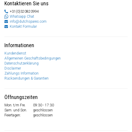
Kontaktieren Sie uns
+31(0)320820994
Whatsapp Chat
info@dutchspares.com
Kontakt Formular
Informationen
Kundendienst
Allgemeinen Geschäftsbedingungen
Datenschutzerklärung
Disclaimer
Zahlungs Information
Rücksendungen & Garantien
Öffnungszeiten
Mon. t/m Fre.
09:30 - 17:30
Sam. und Son.
geschlossen
Feiertagen:
geschlossen