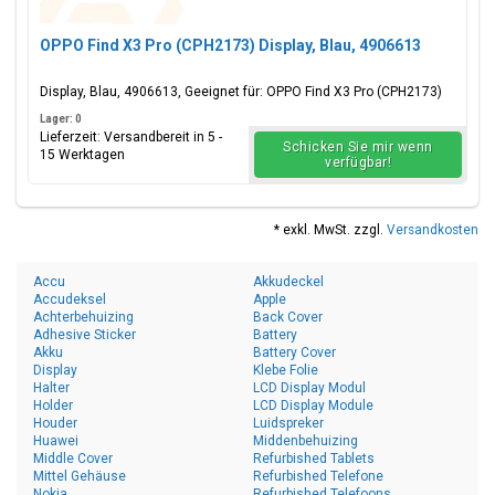
OPPO Find X3 Pro (CPH2173) Display, Blau, 4906613
Display, Blau, 4906613, Geeignet für: OPPO Find X3 Pro (CPH2173)
Lager: 0
Lieferzeit: Versandbereit in 5 -
Schicken Sie mir wenn
15 Werktagen
verfügbar!
* exkl. MwSt. zzgl.
Versandkosten
Accu
Akkudeckel
Accudeksel
Apple
Achterbehuizing
Back Cover
Adhesive Sticker
Battery
Akku
Battery Cover
Display
Klebe Folie
Halter
LCD Display Modul
Holder
LCD Display Module
Houder
Luidspreker
Huawei
Middenbehuizing
Middle Cover
Refurbished Tablets
Mittel Gehäuse
Refurbished Telefone
Nokia
Refurbished Telefoons