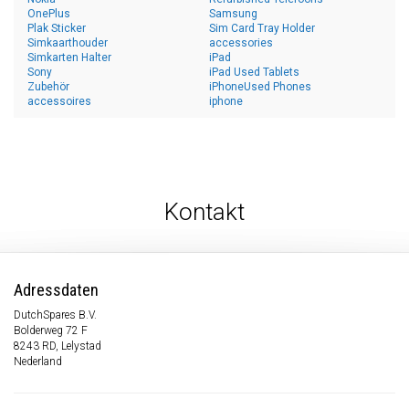
OnePlus
Samsung
Plak Sticker
Sim Card Tray Holder
Simkaarthouder
accessories
Simkarten Halter
iPad
Sony
iPad Used Tablets
Zubehör
iPhoneUsed Phones
accessoires
iphone
Kontakt
Adressdaten
DutchSpares B.V.
Bolderweg 72 F
8243 RD, Lelystad
Nederland