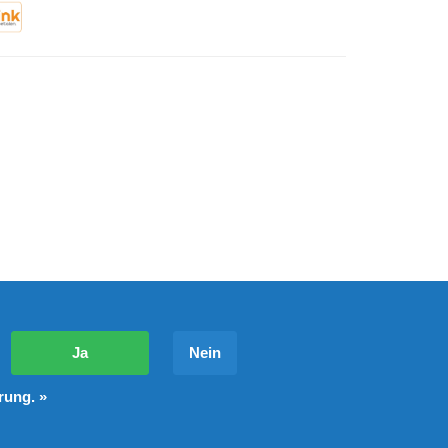
?
Ja
Nein
rung. »