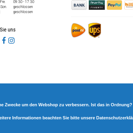
Fre.
09:30 - 17:30
 Son.
geschlossen
:
geschlossen
Sie uns
rne Zwecke um den Webshop zu verbessern. Ist das in Ordnung
eitere Informationen beachten Sie bitte unsere Datenschutzerklä
© Copyright 2026 DutchSpares B.V. - Design by
Webdinge.nl
DutchSpares B.V. word beoordeeld met
:
9,9
/
10
(
2541
Bewertungen) bij
Kiyoh.nl