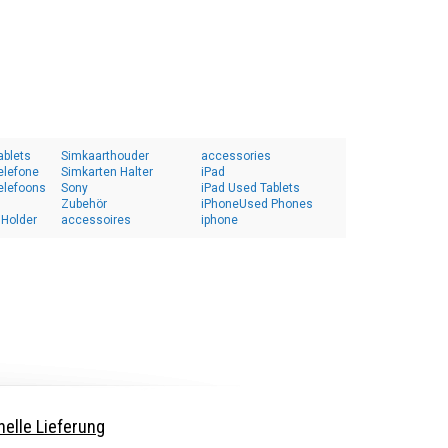
ablets
Simkaarthouder
accessories
elefone
Simkarten Halter
iPad
elefoons
Sony
iPad Used Tablets
Zubehör
iPhoneUsed Phones
 Holder
accessoires
iphone
elle Lieferung