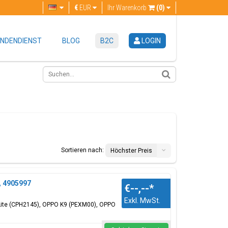
€
EUR
Ihr Warenkorb
(0)
NDENDIENST
BLOG
B2C
LOGIN
Sortieren nach:
Höchster Preis
, 4905997
€--,--
*
Exkl. MwSt.
 Lite (CPH2145), OPPO K9 (PEXM00), OPPO