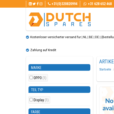
+31(0)320820994
+31 628 652 468
Kostenloser versicherter versand fur | NL | BE | DE | (Bestellun
Zahlung auf Kredit
ARTIKE
MARKE
Startseite
OPPO
(1)
TEIL TYP
Display
(1)
FARBE