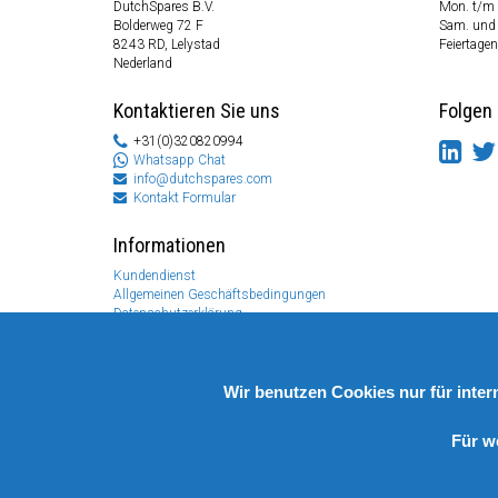
DutchSpares B.V.
Mon. t/m 
Bolderweg 72 F
Sam. und
8243 RD, Lelystad
Feiertagen
Nederland
Kontaktieren Sie uns
Folgen 
+31(0)320820994
Whatsapp Chat
info@dutchspares.com
Kontakt Formular
Informationen
Kundendienst
Allgemeinen Geschäftsbedingungen
Datenschutzerklärung
Disclaimer
Zahlungs Information
Rücksendungen & Garantien
Wir benutzen Cookies nur für inte
Für w