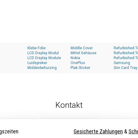
Klebe Folie
Middle Cover
Refurbished T
LCD Display Modul
Mittel Gehäuse
Refurbished T
LCD Display Module
Nokia
Refurbished T
Luidspreker
OnePlus
Samsung
Middenbehuizing
Plak Sticker
Sim Card Tray
Kontakt
gszeiten
Gesicherte Zahlungen
&
Schn