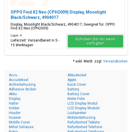
OPPO Find X2 Neo (CPH2009) Display, Moonlight
Black/Schwarz, 4904017
Display, Moonlight Black/Schwarz, 4904017, Geeignet für: OPPO
Find X2 Neo (CPH2009)
Lager: 0
Schicken Sie mir wenn
Lieferzeit: Versandbereit in 5 -
verfügbar!
15 Werktagen
* exkl. MwSt. zzgl.
Versandkosten
Accu
Akkudeckel
Accudeksel
Apple
Achterbehuizing
Back Cover
Adhesive Sticker
Battery
Akku
Battery Cover
Display
Klebe Folie
Halter
LCD Display Modul
Holder
LCD Display Module
Houder
Luidspreker
Huawei
Middenbehuizing
Middle Cover
Refurbished Tablets
Mittel Gehäuse
Refurbished Telefone
Nokia
Refurbished Telefoons