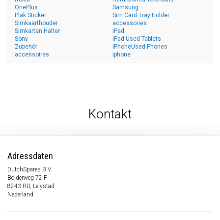
OnePlus
Samsung
Plak Sticker
Sim Card Tray Holder
Simkaarthouder
accessories
Simkarten Halter
iPad
Sony
iPad Used Tablets
Zubehör
iPhoneUsed Phones
accessoires
iphone
Kontakt
Adressdaten
DutchSpares B.V.
Bolderweg 72 F
8243 RD, Lelystad
Nederland