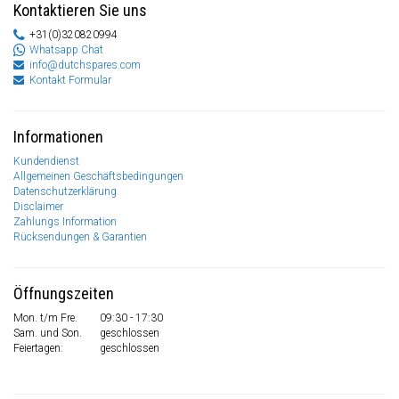
Kontaktieren Sie uns
+31(0)320820994
Whatsapp Chat
info@dutchspares.com
Kontakt Formular
Informationen
Kundendienst
Allgemeinen Geschäftsbedingungen
Datenschutzerklärung
Disclaimer
Zahlungs Information
Rücksendungen & Garantien
Öffnungszeiten
Mon. t/m Fre.
09:30 - 17:30
Sam. und Son.
geschlossen
Feiertagen:
geschlossen