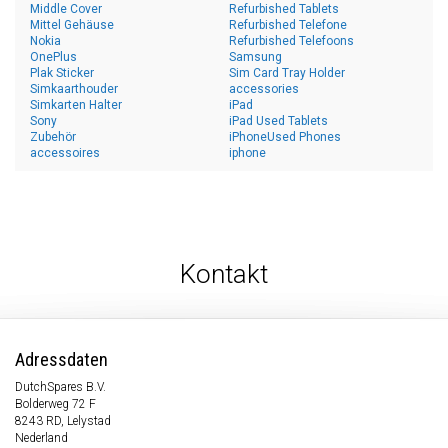
Middle Cover
Refurbished Tablets
Mittel Gehäuse
Refurbished Telefone
Nokia
Refurbished Telefoons
OnePlus
Samsung
Plak Sticker
Sim Card Tray Holder
Simkaarthouder
accessories
Simkarten Halter
iPad
Sony
iPad Used Tablets
Zubehör
iPhoneUsed Phones
accessoires
iphone
Kontakt
Adressdaten
DutchSpares B.V.
Bolderweg 72 F
8243 RD, Lelystad
Nederland