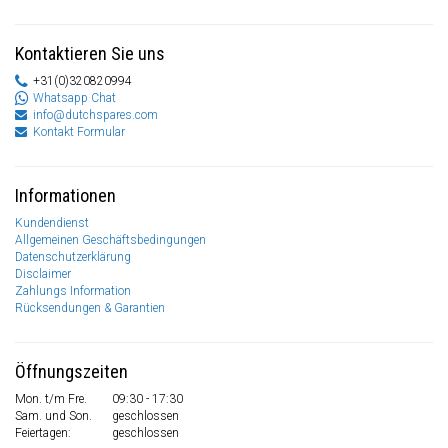
Kontaktieren Sie uns
+31(0)320820994
Whatsapp Chat
info@dutchspares.com
Kontakt Formular
Informationen
Kundendienst
Allgemeinen Geschäftsbedingungen
Datenschutzerklärung
Disclaimer
Zahlungs Information
Rücksendungen & Garantien
Öffnungszeiten
Mon. t/m Fre.
09:30 - 17:30
Sam. und Son.
geschlossen
Feiertagen:
geschlossen