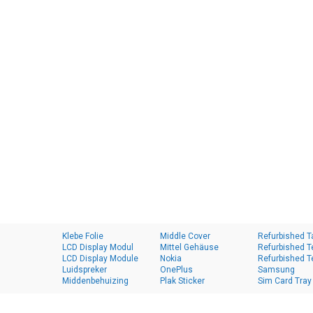
Klebe Folie
Middle Cover
Refurbished T
LCD Display Modul
Mittel Gehäuse
Refurbished T
LCD Display Module
Nokia
Refurbished T
Luidspreker
OnePlus
Samsung
Middenbehuizing
Plak Sticker
Sim Card Tray