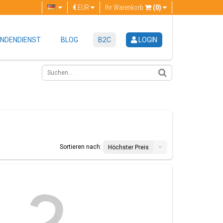
€
EUR
Ihr Warenkorb
(0)
NDENDIENST
BLOG
B2C
LOGIN
Sortieren nach:
Höchster Preis