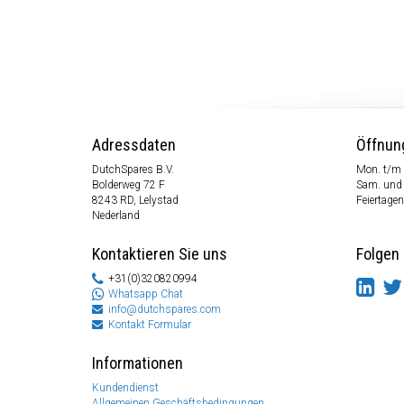
Adressdaten
Öffnun
DutchSpares B.V.
Mon. t/m 
Bolderweg 72 F
Sam. und
8243 RD, Lelystad
Feiertagen
Nederland
Kontaktieren Sie uns
Folgen 
+31(0)320820994
Whatsapp Chat
info@dutchspares.com
Kontakt Formular
Informationen
Kundendienst
Allgemeinen Geschäftsbedingungen