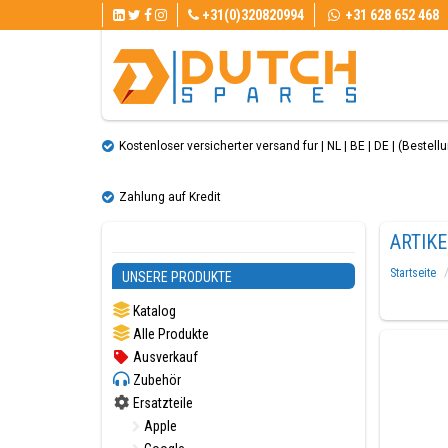
+31(0)320820994
+31 628 652 468
Kostenloser versicherter versand fur | NL | BE | DE | (Bestellun
Zahlung auf Kredit
ARTIK
Startseite
UNSERE PRODUKTE
Katalog
Alle Produkte
Ausverkauf
Zubehör
Ersatzteile
Apple