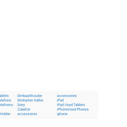
ablets
Simkaarthouder
accessories
elefone
Simkarten Halter
iPad
elefoons
Sony
iPad Used Tablets
Zubehör
iPhoneUsed Phones
 Holder
accessoires
iphone