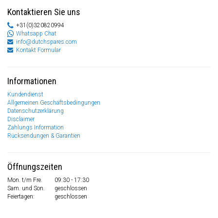
Kontaktieren Sie uns
+31(0)320820994
Whatsapp Chat
info@dutchspares.com
Kontakt Formular
Informationen
Kundendienst
Allgemeinen Geschäftsbedingungen
Datenschutzerklärung
Disclaimer
Zahlungs Information
Rücksendungen & Garantien
Öffnungszeiten
Mon. t/m Fre.
09:30 - 17:30
Sam. und Son.
geschlossen
Feiertagen:
geschlossen