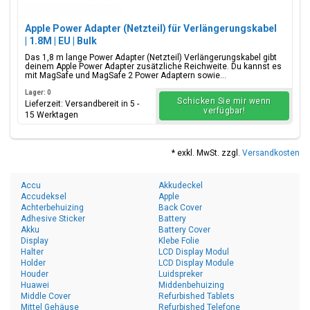
Apple Power Adapter (Netzteil) für Verlängerungskabel
| 1.8M | EU | Bulk
Das 1,8 m lange Power Adapter (Netzteil) Verlängerungskabel gibt
deinem Apple Power Adapter zusätzliche Reichweite. Du kannst es
mit MagSafe und MagSafe 2 Power Adaptern sowie...
Lager: 0
Schicken Sie mir wenn
Lieferzeit: Versandbereit in 5 -
verfügbar!
15 Werktagen
* exkl. MwSt. zzgl.
Versandkosten
Accu
Akkudeckel
Accudeksel
Apple
Achterbehuizing
Back Cover
Adhesive Sticker
Battery
Akku
Battery Cover
Display
Klebe Folie
Halter
LCD Display Modul
Holder
LCD Display Module
Houder
Luidspreker
Huawei
Middenbehuizing
Middle Cover
Refurbished Tablets
Mittel Gehäuse
Refurbished Telefone