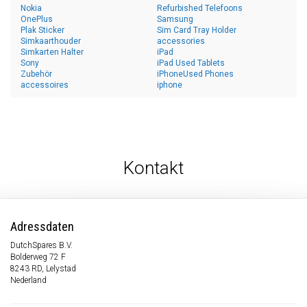
Nokia
Refurbished Telefoons
OnePlus
Samsung
Plak Sticker
Sim Card Tray Holder
Simkaarthouder
accessories
Simkarten Halter
iPad
Sony
iPad Used Tablets
Zubehör
iPhoneUsed Phones
accessoires
iphone
Kontakt
Adressdaten
DutchSpares B.V.
Bolderweg 72 F
8243 RD, Lelystad
Nederland